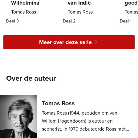
Wilhelmina
van Indië
goed
Tomas Ross
Tomas Ross
Tomas
Deel 3
Deel 2
Deel 1
E-
7
,
99
E-
7
,
99
E-
book
book
book
Meer over deze serie
Over de auteur 
Tomas Ross
Tomas Ross (1944, pseudoniem van
Willem Hogendoorn) is auteur en
scenarist. In 1979 debuteerde Ross met
het kinderboek Loch Ness – mythe of