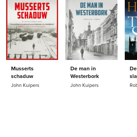
Musserts
De man in
De
schaduw
Westerbork
sl
John Kuipers
John Kuipers
Rob
Paperback
15
,
00
Paperback
22
,
99
Pa