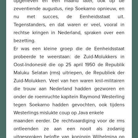
opgeheven en een maand later, ook op de
zeventiende augustus, riep Soekarno opnieuw, en
nu met succes, de Eenheidsstaat uit.
Tegenstanders, en dat waren er veel, vooral in
rechtse kringen in Nederland, spraken over een
bezetting.
Er was een kleine groep die de Eenheidsstaat
probeerde te weerstaan: de Zuid-Molukkers in
Oost-Indonesië die op 25 april 1950 de Republik
Maluku Selatan (rms) uitriepen, de Republiek der
Zuid-Molukken. Veel van hen waren knil-militairen
die trouw aan Nederland hadden gezworen en
onder de roemruchte kapitein Raymond Westerling
tegen Soekarno hadden gevochten, ook tijdens
Westerlings mislukte coup op Java enkele
maanden eerder. De rechtvaardiging voor de rms
ontleenden ze aan een nooit als zodanig
uitgesproken belofte van koningin Wilhelmina op