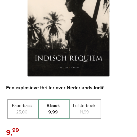
Een explosieve thriller over Nederlands-Indië
Paperback
E-book
Luisterboek
25
,
00
9
,
99
11
,
99
99
9
,
E-