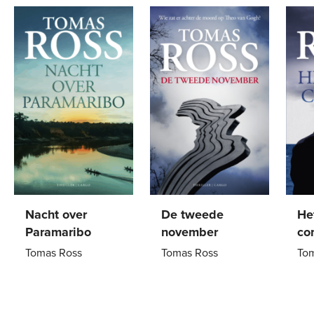
Nacht over
De tweede
He
Paramaribo
november
co
Tomas Ross
Tomas Ross
To
Paperback
24
,
99
Paperback
17
,
50
Pa