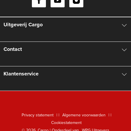
Uitgeverij Cargo
Over ons
Contact
Aanbiedingsbrochures
Contactinformatie
Klantenservice
Vacatures
Manuscripten
Nieuwsbrief
FAQ Boekenwebshop
Rechten
Digitaal lezen
Privacy statement
|
Algemene voorwaarden
|
Foreign Rights
Cookiestatement
Klantenservice
© 2026, Cargo | Onderdeel van
WPG Uitgevers