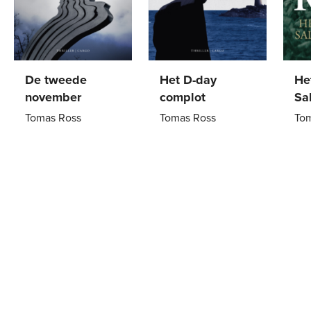
De tweede
Het D-day
He
november
complot
Sa
Tomas Ross
Tomas Ross
To
Paperback
17
,
50
Paperback
22
,
99
Pa