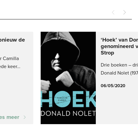
opnieuw de
‘Hoek’ van Do
genomineerd 
Strop
r Camilla
Drie boeken – dr
ede keer…
Donald Nolet (197
06/05/2020
es meer