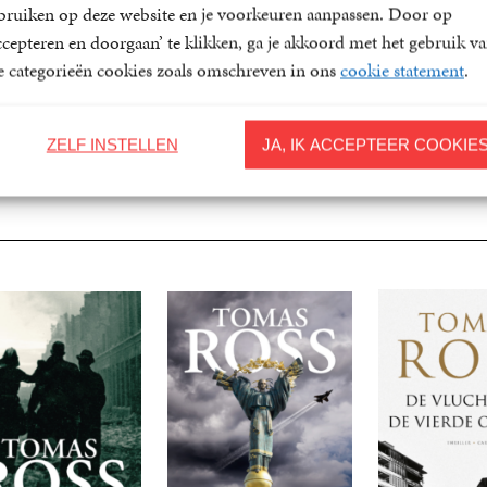
der meer over het Englandspiel, de Greet Hofmans-affaire, de val
bruiken op deze website en je voorkeuren aanpassen. Door op
ccepteren en doorgaan’ te klikken, ga je akkoord met het gebruik v
le categorieën cookies zoals omschreven in ons
cookie statement
.
ZELF INSTELLEN
JA, IK ACCEPTEER COOKIE