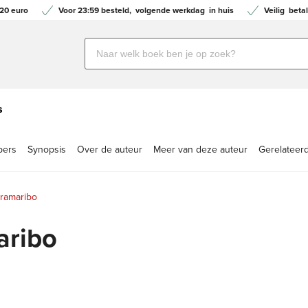
20 euro
Voor 23:59 besteld,
volgende werkdag
in huis
Veilig
betal
Zoeken
naar
boeken,
auteurs
s
en
uitgevers
pers
Synopsis
Over de auteur
Meer van deze auteur
Gerelateerd
ramaribo
aribo