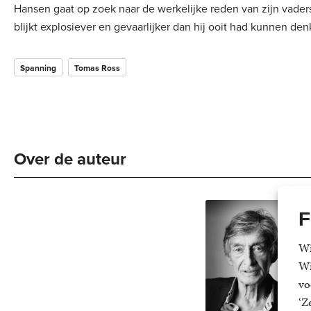
Hansen gaat op zoek naar de werkelijke reden van zijn vade
blijkt explosiever en gevaarlijker dan hij ooit had kunnen den
Spanning
Tomas Ross
Over de auteur 
F
T
To
Wi
1979
Wi
la
vo
van het verr
‘Z