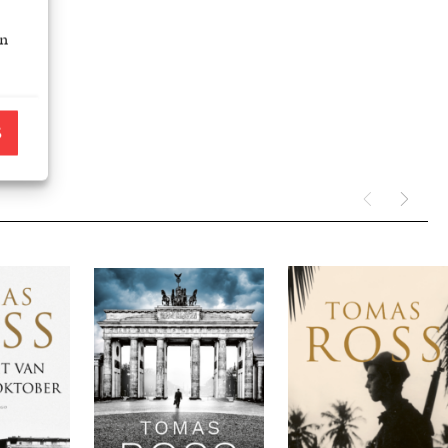
 van Srebrenica,...
an
S