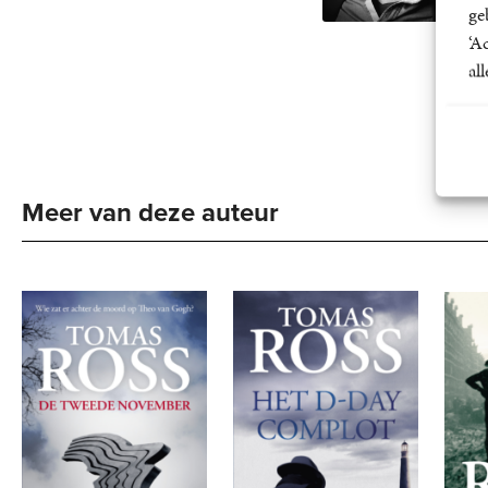
on
ge
‘A
al
Meer van deze auteur