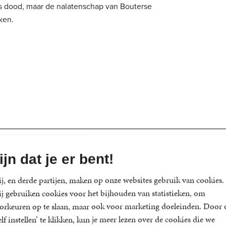
rs dood, maar de nalatenschap van Bouterse
ken.
ijn dat je er bent!
omas Ross
mas Ross (1944, pseudoniem van Willem Hogendoorn) is auteur e
j, en derde partijen, maken op onze websites gebruik van cookies.
 debuteerde Ross met het kinderboek Loch Ness – mythe of werkelijkheid . Niet
j gebruiken cookies voor het bijhouden van statistieken, om
ng daarna volgde onder het pseudoniem Tomas Ross zijn eerste thriller, D
orkeuren op te slaan, maar ook voor marketing doeleinden. Door 
aad (1980). Ross schreef sinds de vroege jaren tachtig tientallen romans,
elf instellen’ te klikken, kun je meer lezen over de cookies die we