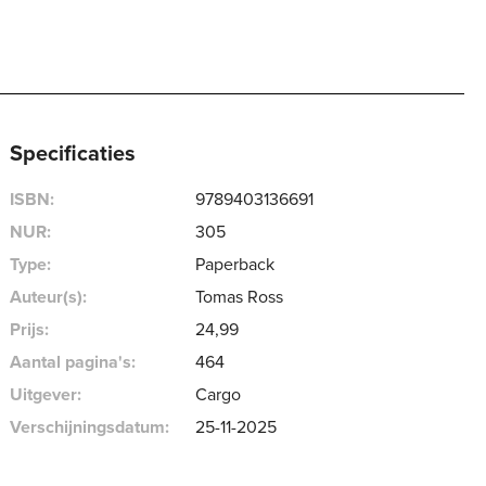
Specificaties
ISBN:
9789403136691
NUR:
305
Type:
Paperback
Auteur(s):
Tomas Ross
Prijs:
24
,
99
Aantal pagina's:
464
Uitgever:
Cargo
Verschijningsdatum:
25-11-2025