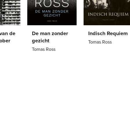
 van de
De man zonder
Indisch Requiem
tober
gezicht
Tomas Ross
Tomas Ross
Paperback
25
,
00
,
99
Paperback
21
,
99