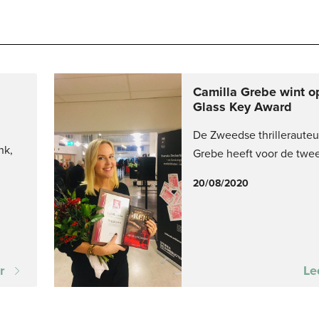
Camilla Grebe wint 
Glass Key Award
De Zweedse thrillerauteu
nk,
Grebe heeft voor de twe
20/08/2020
r
Le