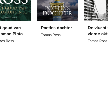
t goud van
Poetins dochter
De vlucht
lomon Pinto
vierde ok
Tomas Ross
mas Ross
Tomas Ross
Paperback
22
,
99
perback
22
,
99
E-
12
book