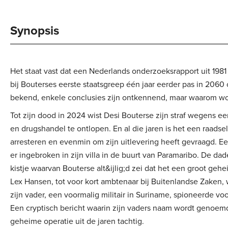
Synopsis
Het staat vast dat een Nederlands onderzoeksrapport uit 19
bij Bouterses eerste staatsgreep één jaar eerder pas in 2060
bekend, enkele conclusies zijn ontkennend, maar waarom wo
Tot zijn dood in 2024 wist Desi Bouterse zijn straf wegens 
en drugshandel te ontlopen. En al die jaren is het een raads
arresteren en evenmin om zijn uitlevering heeft gevraagd. 
er ingebroken in zijn villa in de buurt van Paramaribo. De da
kistje waarvan Bouterse alt&ijlig;d zei dat het een groot gehe
Lex Hansen, tot voor kort ambtenaar bij Buitenlandse Zaken, w
zijn vader, een voormalig militair in Suriname, spioneerde vo
Een cryptisch bericht waarin zijn vaders naam wordt genoem
geheime operatie uit de jaren tachtig.