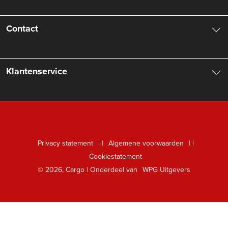
Over ons
Contact
Aanbiedingsbrochures
Contactinformatie
Klantenservice
Vacatures
Manuscripten
Nieuwsbrief
FAQ Boekenwebshop
Rechten
Digitaal lezen
Privacy statement
|
Algemene voorwaarden
|
Foreign Rights
Cookiestatement
Klantenservice
© 2026, Cargo | Onderdeel van
WPG Uitgevers