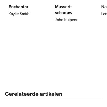
Enchantra
Musserts
Na
schaduw
Kaylie Smith
Lar
John Kuipers
Gebonden
29
,
99
Pa
Paperback
15
,
00
Gerelateerde artikelen