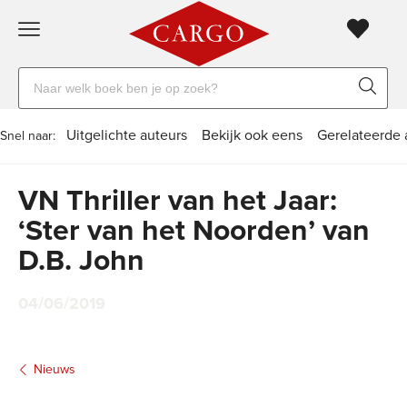
Gratis
vanaf
Zoeken
verzending
20
naar
euro
boeken,
Voor
Uitgelichte auteurs
Bekijk ook eens
Gerelateerde 
Snel naar:
auteurs
23:59
volgende
in
en
besteld,
werkdag
huis
VN Thriller van het Jaar:
uitgevers
‘Ster van het Noorden’ van
Veilig
D.B. John
betalen
Gratis
retourneren
04/06/2019
Nieuws