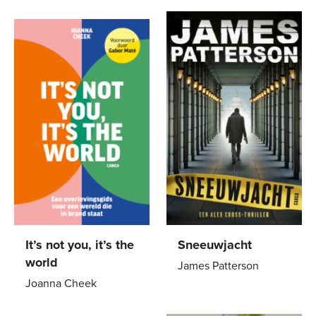
Paperback
24
,
99
It’s not you, it’s the
Sneeuwjacht
world
James Patterson
Joanna Cheek
Paperback
22
,
99
Paperback
23
,
99