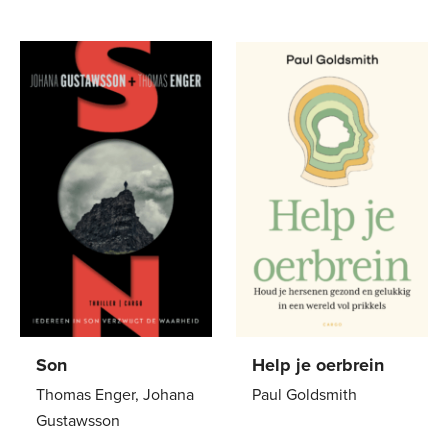
Paperback
22
,
99
Paperback
24
,
99
Son
Help je oerbrein
Thomas Enger, Johana
Paul Goldsmith
Gustawsson
Paperback
24
,
99