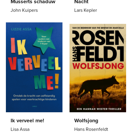
Musserts schaduw
Nacht
John Kuipers
Lars Kepler
Paperback
15
,
00
Paperback
17
,
50
Ik verveel me!
Wolfsjong
Lisa Assa
Hans Rosenfeldt