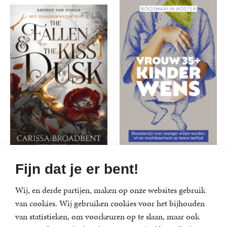
The Fallen and the
Vrouw 35+
Fijn dat je er bent!
Kiss of Dusk
kinderwens
Wij, en derde partijen, maken op onze websites gebruik
Carissa Broadbent
Roosmarijn Koster
van cookies. Wij gebruiken cookies voor het bijhouden
Gebonden
29
,
99
Paperback
21
,
99
van statistieken, om voorkeuren op te slaan, maar ook