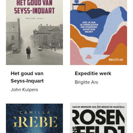
Het goud van
Expeditie werk
Seyss-Inquart
Brigitte Ars
John Kuipers
Paperback
21
,
99
Paperback
22
,
99