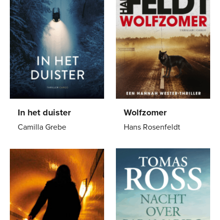
In het duister
Wolfzomer
Camilla Grebe
Hans Rosenfeldt
Paperback
22
,
99
Paperback
15
,
00