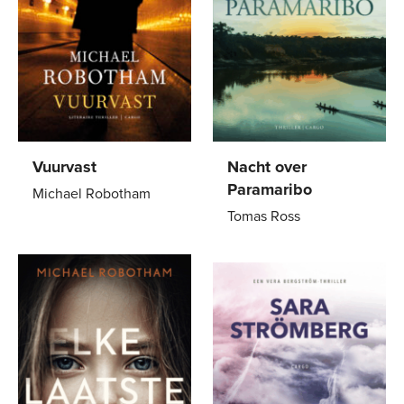
Vuurvast
Nacht over
Paramaribo
Michael Robotham
Tomas Ross
E-
4
,
99
Paperback
24
,
99
book