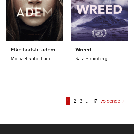
Elke laatste adem
Wreed
Michael Robotham
Sara Strömberg
Paperback
22
,
99
Paperback
22
,
99
1
2
3
…
17
volgende