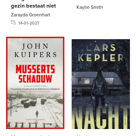
gezin bestaat niet
Kaylie Smith
Zarayda Groenhart
Gebonden
29
,
99
14-01-2027
Paperback
21
,
99