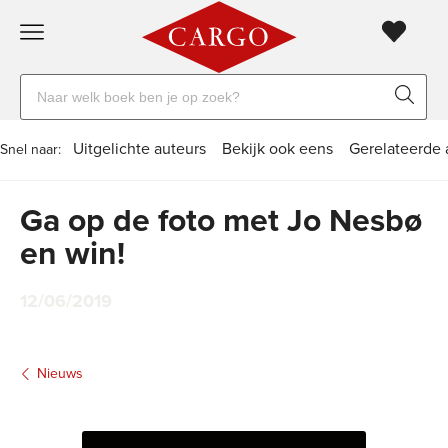
Gratis
vanaf
Zoeken
verzending
20
naar
euro
boeken,
Voor
Uitgelichte auteurs
Bekijk ook eens
Gerelateerde 
Snel naar:
auteurs
23:59
volgende
in
en
besteld,
werkdag
huis
Ga op de foto met Jo Nesbø
uitgevers
en win!
Veilig
betalen
12/06/2019
Gratis
retourneren
Nieuws