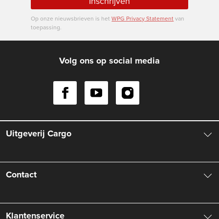
Inschrijven
Op onze nieuwsbrieven is het
WPG Privacy Statement
van
toepassing.
Volg ons op social media
Uitgeverij Cargo
Over ons
Contact
Aanbiedingsbrochures
Contactinformatie
Klantenservice
Vacatures