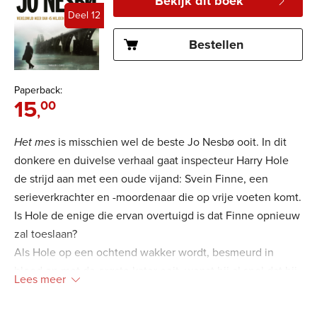
Bekijk dit boek
Deel 12
Deel 12
Bestellen
Paperback:
15
00
,
Het mes
is misschien wel de beste Jo Nesbø ooit. In dit
donkere en duivelse verhaal gaat inspecteur Harry Hole
de strijd aan met een oude vijand: Svein Finne, een
serieverkrachter en -moordenaar die op vrije voeten komt.
Is Hole de enige die ervan overtuigd is dat Finne opnieuw
zal toeslaan?
Als Hole op een ochtend wakker wordt, besmeurd in
bloed en met de ergste kater ooit, wenst hij al snel dat hij
Lees meer
nooit meer was wakker geworden. Het is het begin van de
grootste uitdaging van zijn leven. Dit is een scandi-noir