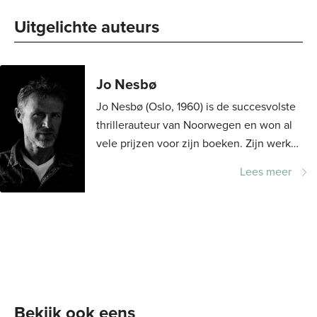
zoals je niet eerder las. Slim, razend spannend en intens –
Uitgelichte auteurs 
Jo Nesbø weet je met iedere wending volledig te
verrassen.
Jo Nesbø
Jo Nesbø (Oslo, 1960) is de succesvolste
thrillerauteur van Noorwegen en won al
vele prijzen voor zijn boeken. Zijn werk
wordt in meer dan vijftig landen
Lees meer
uitgegeven. Wereldwijd verkocht hij meer
dan...
Bekijk ook eens