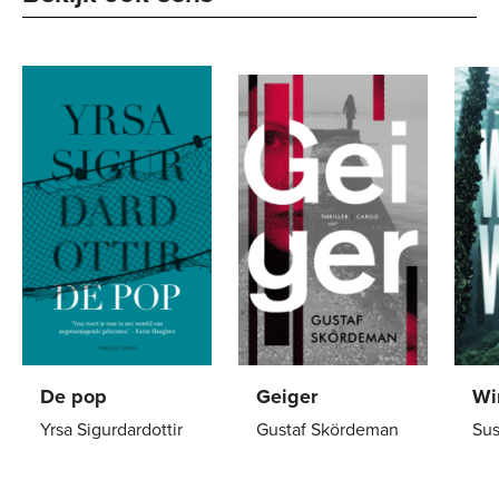
De pop
Geiger
Wi
Yrsa Sigurdardottir
Gustaf Skördeman
Su
Paperback
21
,
99
E-
6
,
99
E-
book
bo