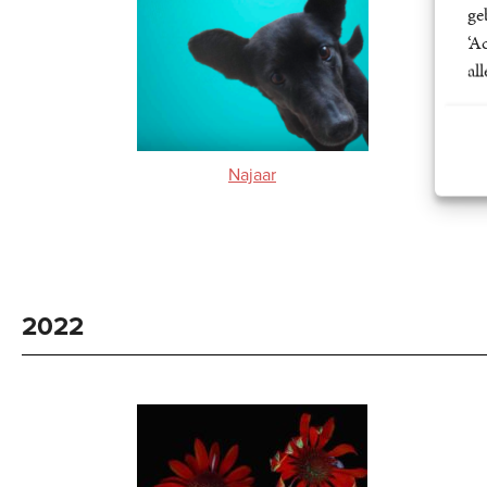
ge
‘A
al
Najaar
2022