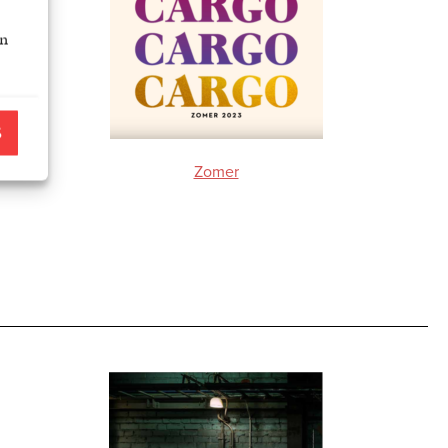
an
S
Zomer