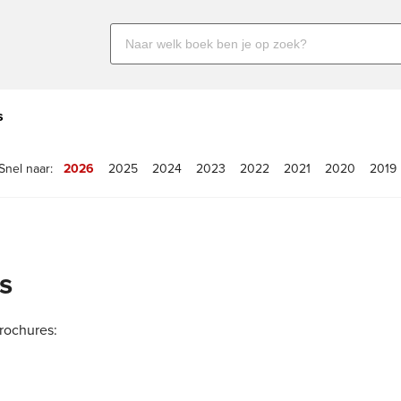
Zoeken
naar
boeken,
auteurs
s
en
uitgevers
Snel naar:
2026
2025
2024
2023
2022
2021
2020
2019
s
rochures: