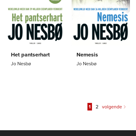
Het pantserhart
Nemesis
Jo Nesbø
Jo Nesbø
Paperback
15
,
00
Paperback
15
,
00
10
,
00
1
2
volgende