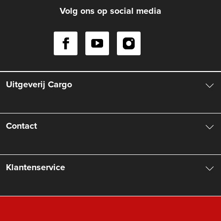
Volg ons op social media
Uitgeverij Cargo
Over ons
Contact
Aanbiedingsbrochures
Contactinformatie
Klantenservice
Vacatures
Manuscripten
Nieuwsbrief
FAQ Boekenwebshop
Rechten