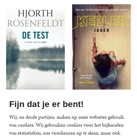
E-
4
,
99
E-
4
,
99
book
book
Fijn dat je er bent!
De test
Jager
Hjorth Rosenfeldt
Lars Kepler
Wij, en derde partijen, maken op onze websites gebruik
van cookies. Wij gebruiken cookies voor het bijhouden
Paperback
15
,
00
Paperback
15
,
00
van statistieken, om voorkeuren op te slaan, maar ook