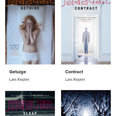
Getuige
Contract
Lars Kepler
Lars Kepler
Paperback
15
,
00
Paperback
12
,
99