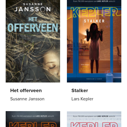
Het offerveen
Stalker
Susanne Jansson
Lars Kepler
E-
7
,
99
Paperback
15
,
00
book