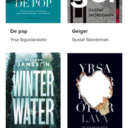
De pop
Geiger
Yrsa Sigurdardottir
Gustaf Skördeman
Paperback
21
,
99
E-
6
,
99
book