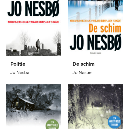
Politie
De schim
Jo Nesbø
Jo Nesbø
Paperback
12
,
99
Paperback
15
,
00