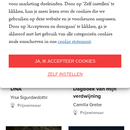
voor marketing doeleinden. Door op ‘Zelf instellen’ te
klikken, kun je meer lezen over de cookies die we
gebruiken op deze website en je voorkeuren aanpassen.
Door op ‘Accepteren en doorgaan’ te klikken, ga je
akkoord met het gebruik van alle categorieën cookies
zoals omschreven in ons
cookie statement
.
JA, IK ACCEPTEER COOKIES
ZELF INSTELLEN
DNA
Dagboek van mijn
verdwijning
Yrsa Sigurdardottir
Camilla Grebe
Prijswinnaar
Prijswinnaar
E-
4
,
99
E-
7
,
99
book
book