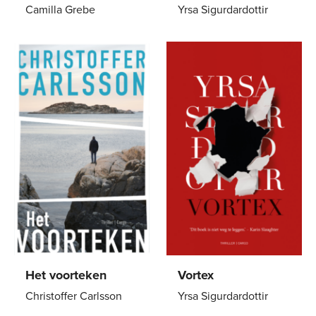
Camilla Grebe
Yrsa Sigurdardottir
Paperback
21
,
99
E-
4
,
99
book
Het voorteken
Vortex
Christoffer Carlsson
Yrsa Sigurdardottir