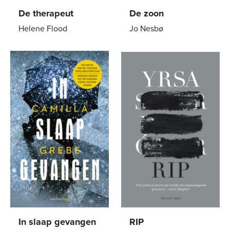
De therapeut
De zoon
Helene Flood
Jo Nesbø
E-
9
,
99
Paperback
12
,
99
book
In slaap gevangen
RIP