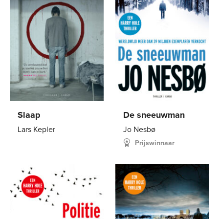
Slaap
De sneeuwman
Lars Kepler
Jo Nesbø
Prijswinnaar
Paperback
15
,
00
Paperback
12
,
99