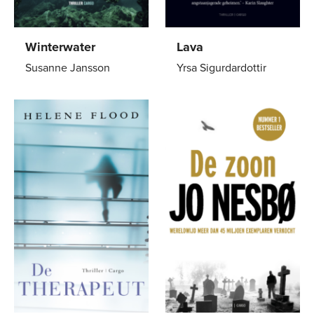
Winterwater
Lava
Susanne Jansson
Yrsa Sigurdardottir
E-
7
,
99
Paperback
21
,
99
book