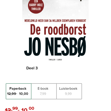
Deel 3
Paperback
E-book
Luisterboek
12
,
99
10
,
00
7
,
99
9
,
99
99
00
12
,
10
,
Paperback: