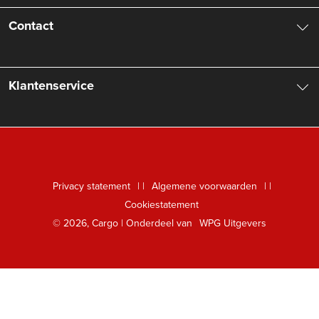
Over ons
Contact
Aanbiedingsbrochures
Contactinformatie
Klantenservice
Vacatures
Manuscripten
Nieuwsbrief
FAQ Boekenwebshop
Rechten
Digitaal lezen
Privacy statement
|
Algemene voorwaarden
|
Foreign Rights
Cookiestatement
Klantenservice
© 2026, Cargo | Onderdeel van
WPG Uitgevers