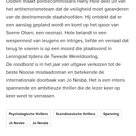
Oosten maakt politiecommissaris Harry Hole deel uit van
het antiterrorismeteam dat de veiligheid moet garanderen
van de deelnemende staatshoofden. Hij ontdekt dat er
een aanslag gepland wordt en komt op het spoor van
Sverre Olsen, een neonazi. Hole belandt in een
wespennest van leugens en intriges, liefde en verraad dat
terug te voeren is op een moord die plaatsvond in
Leningrad tijdens de Tweede Wereldoorlog.
De roodborst
is in het jaar van uitgave verkozen tot de
beste Noorse misdaadroman en betekende de
internationale doorbaak van Jo Nesbø. Het is een intens
spannende en ambitieuze thriller die de lezer keer op
keer weet te verrassen.
Psychologische thrillers
Scandinavische thrillers
Spanning
Jo Nesbo
Jo Nesbø