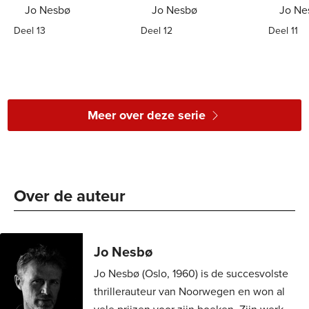
Jo Nesbø
Jo Nesbø
Jo Ne
Deel 13
Deel 12
Deel 11
Paperback
15
,
00
Paperback
15
,
00
Paper
Meer over deze serie
Over de auteur 
Jo Nesbø
Jo Nesbø (Oslo, 1960) is de succesvolste
thrillerauteur van Noorwegen en won al