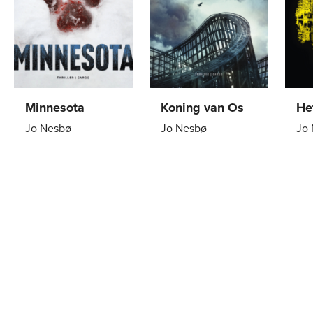
Minnesota
Koning van Os
He
Jo Nesbø
Jo Nesbø
Jo
Paperback
24
,
99
Paperback
24
,
99
Pa