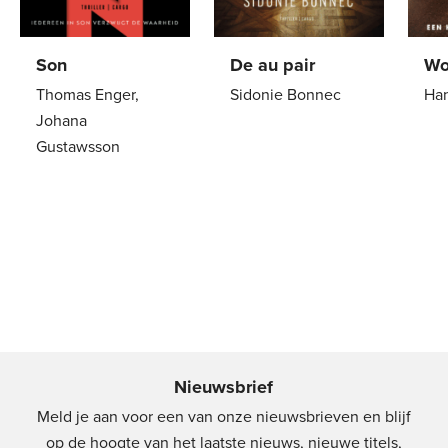
Son
De au pair
Wo
Thomas Enger,
Sidonie Bonnec
Han
Johana
Paperback
22
,
99
Pa
Gustawsson
Paperback
24
,
99
Nieuwsbrief
Meld je aan voor een van onze nieuwsbrieven en blijf
op de hoogte van het laatste nieuws, nieuwe titels,