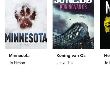
Minnesota
Koning van Os
He
Jo Nesbø
Jo Nesbø
Jo
Paperback
24
,
99
Paperback
24
,
99
Pa