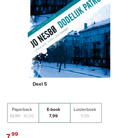
Deel 5
Paperback
E-book
Luisterboek
12
,
99
10
,
00
7
,
99
9
,
99
99
7
,
E-