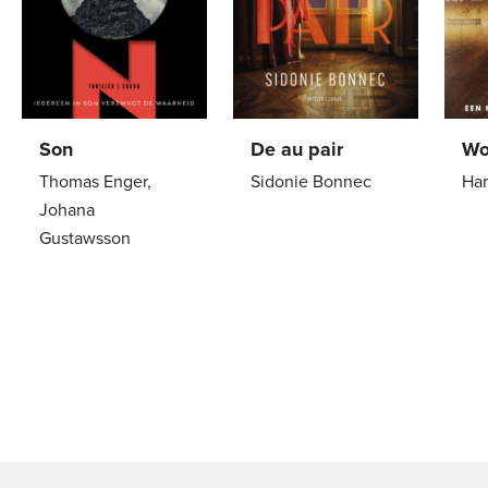
Son
De au pair
Wo
Thomas Enger,
Sidonie Bonnec
Han
Johana
Paperback
22
,
99
Pa
Gustawsson
Paperback
24
,
99