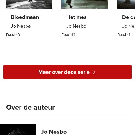
Bloedmaan
Het mes
De d
Jo Nesbø
Jo Nesbø
Jo Ne
Deel 13
Deel 12
Deel 11
Paperback
15
,
00
Paperback
15
,
00
Paper
Meer over deze serie
Over de auteur 
Jo Nesbø