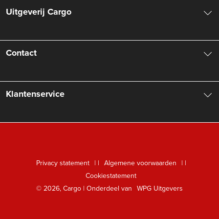
Uitgeverij Cargo
Over ons
Contact
Aanbiedingsbrochures
Contactinformatie
Klantenservice
Vacatures
Manuscripten
Nieuwsbrief
FAQ Boekenwebshop
Rechten
Digitaal lezen
Privacy statement
|
Algemene voorwaarden
|
Foreign Rights
Cookiestatement
Klantenservice
© 2026, Cargo | Onderdeel van
WPG Uitgevers