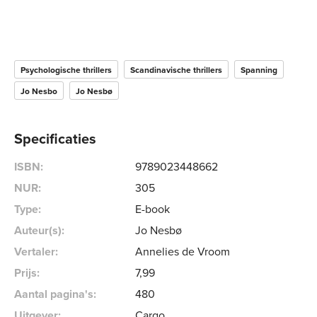
Psychologische thrillers
Scandinavische thrillers
Spanning
Jo Nesbo
Jo Nesbø
Specificaties
ISBN:
9789023448662
NUR:
305
Type:
E-book
Auteur(s):
Jo Nesbø
Vertaler:
Annelies de Vroom
Prijs:
7
,
99
Aantal pagina's:
480
Uitgever:
Cargo