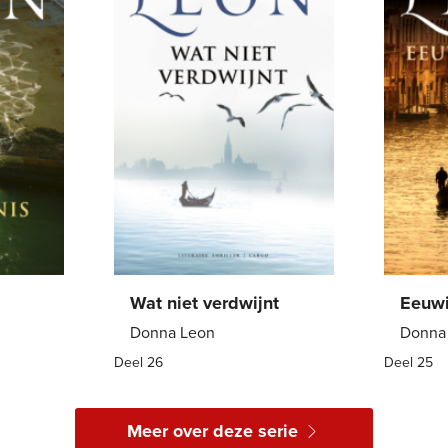
Wat niet verdwijnt
Eeuwi
Donna Leon
Donna
Deel 26
Deel 25
E-
9
,
99
E-
book
book
Meer over deze serie