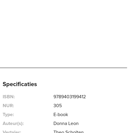
Specificaties
ISBN:
9789403199412
NUR:
305
Type:
E-book
Auteur(s):
Donna Leon
Vertaler:
Theo Scholten