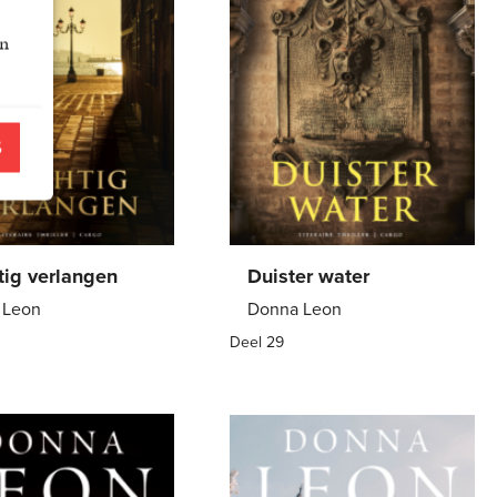
an
S
tig verlangen
Duister water
 Leon
Donna Leon
Deel 29
back
21
,
99
Paperback
12
,
99