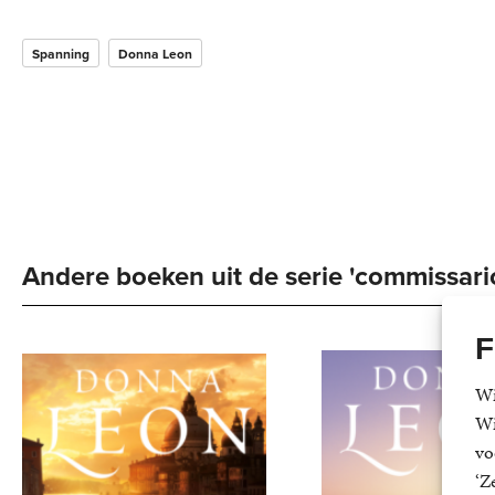
Spanning
Donna Leon
Andere boeken uit de serie 'commissario
F
Wi
Wi
vo
‘Z