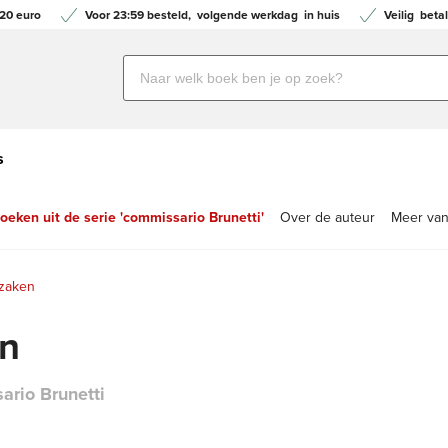
20 euro
Voor 23:59 besteld,
volgende werkdag
in huis
Veilig
betal
Zoeken
naar
boeken,
auteurs
s
en
uitgevers
eken uit de serie 'commissario Brunetti'
Over de auteur
Meer van
 zaken
en
ario Brunetti