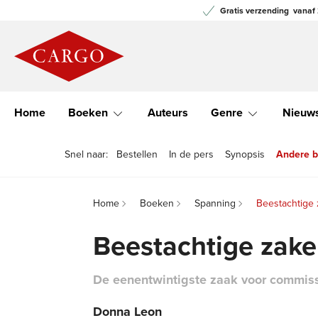
Gratis verzending
vanaf 
Home
Boeken
Auteurs
Genre
Nieuw
Snel naar:
Bestellen
In de pers
Synopsis
Andere bo
Home
Boeken
Spanning
Beestachtige
Beestachtige zak
De eenentwintigste zaak voor commiss
Donna Leon