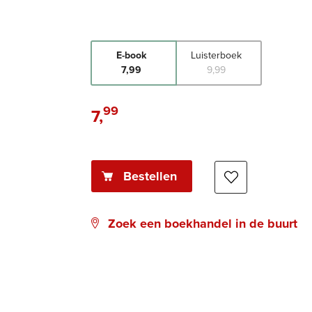
E-book
Luisterboek
7
,
99
9
,
99
99
7
,
E-
book:
Bestellen
Zoek een boekhandel in de buurt