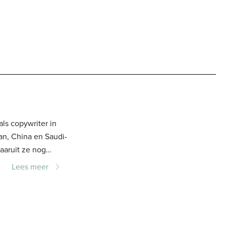
ls copywriter in
aaruit ze nog
ral door het
Lees meer