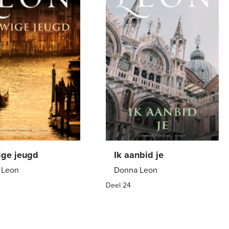
ge jeugd
Ik aanbid je
 Leon
Donna Leon
Deel 24
9
,
99
E-
7
,
99
book