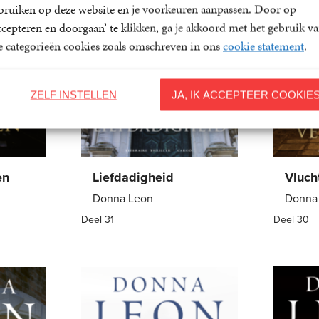
bruiken op deze website en je voorkeuren aanpassen. Door op
ccepteren en doorgaan’ te klikken, ga je akkoord met het gebruik v
le categorieën cookies zoals omschreven in ons
cookie statement
.
ZELF INSTELLEN
JA, IK ACCEPTEER COOKIE
en
Liefdadigheid
Vluch
Donna Leon
Donna
Deel 31
Deel 30
Paperback
22
,
99
Paper