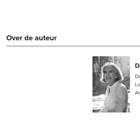
Over de auteur 
D
Do
Londen. 
Ar
re
ch