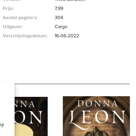
Prijs:
7
,
99
Aantal pagina's:
304
Uitgever:
Cargo
Verschijningsdatum:
16-06-2022
op