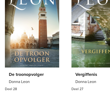
De troonopvolger
Vergiffenis
Donna Leon
Donna Leon
Deel 28
Deel 27
E-
9
,
99
E-
9
,
99
book
book