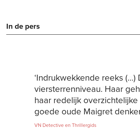
In de pers
‘Een heerlijke mix van span
levenswijsheid.’ **** –
Crimezone