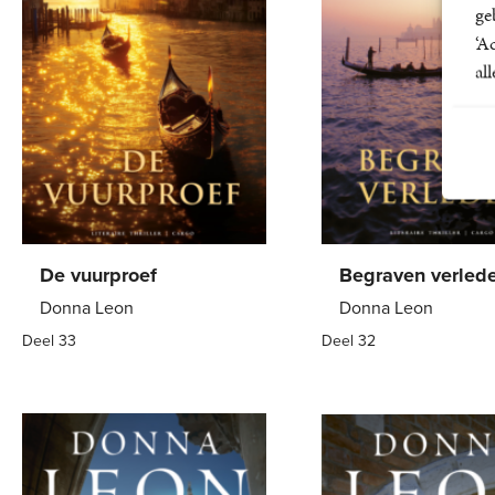
ge
‘A
al
De vuurproef
Begraven verled
Donna Leon
Donna Leon
Deel 33
Deel 32
Paperback
22
,
99
Paperback
21
,
99