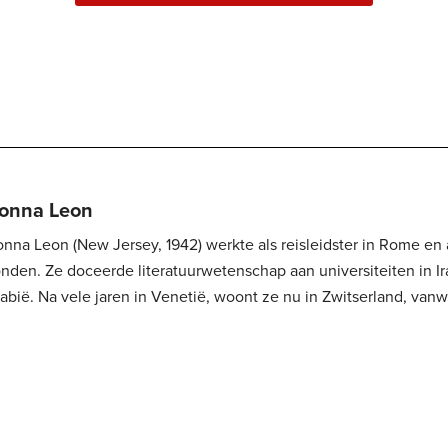
onna Leon
nna Leon (New Jersey, 1942) werkte als reisleidster in Rome en a
Ze doceerde literatuurwetenschap aan universiteiten in Iran, China en Saudi-
abië. Na vele jaren in Venetië, woont ze nu in Zwitserland, vanw
gelmatig Venetië bezoekt. Haar boeken zijn wereldberoemd, voo
arismatische personage van commissario...