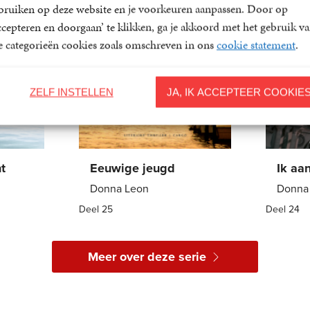
bruiken op deze website en je voorkeuren aanpassen. Door op
ccepteren en doorgaan’ te klikken, ga je akkoord met het gebruik v
le categorieën cookies zoals omschreven in ons
cookie statement
.
ZELF INSTELLEN
JA, IK ACCEPTEER COOKIE
t
Eeuwige jeugd
Ik aa
Donna Leon
Donna
Deel 25
Deel 24
E-
9
,
99
E-
book
book
Meer over deze serie