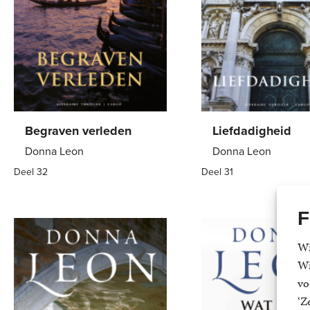
Begraven verleden
Liefdadigheid
Donna Leon
Donna Leon
Deel 32
Deel 31
Paperback
21
,
99
Paperback
22
,
99
F
Wi
Wi
vo
‘Z