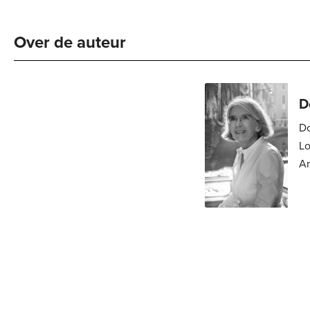
Over de auteur 
D
Do
Londen. 
Ar
re
ch