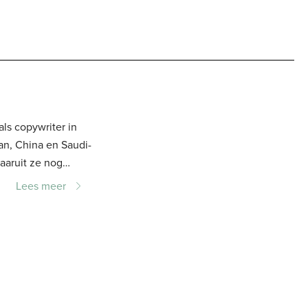
ls copywriter in
aaruit ze nog
ral door het
Lees meer