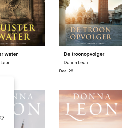
er water
De troonopvolger
 Leon
Donna Leon
Deel 28
back
12
,
99
E-
9
,
99
book
op