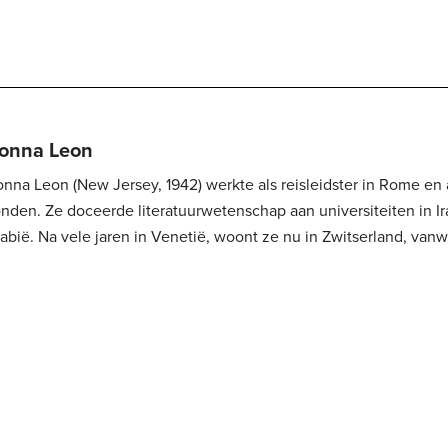
onna Leon
nna Leon (New Jersey, 1942) werkte als reisleidster in Rome en a
Ze doceerde literatuurwetenschap aan universiteiten in Iran, China en Saudi-
abië. Na vele jaren in Venetië, woont ze nu in Zwitserland, vanw
gelmatig Venetië bezoekt. Haar boeken zijn wereldberoemd, voo
arismatische personage van commissario...