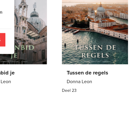
an
S
nbid je
Tussen de regels
 Leon
Donna Leon
Deel 23
7
,
99
E-
7
,
99
book