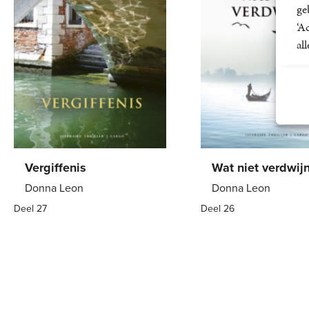
ge
‘A
al
Vergiffenis
Wat niet verdwijn
Donna Leon
Donna Leon
Deel 27
Deel 26
E-
9
,
99
E-
9
,
99
book
book