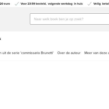
20 euro
Voor 23:59 besteld,
volgende werkdag
in huis
Veilig
betal
Zoeken
naar
boeken,
auteurs
s
en
uitgevers
uit de serie 'commissario Brunetti'
Over de auteur
Meer van deze 