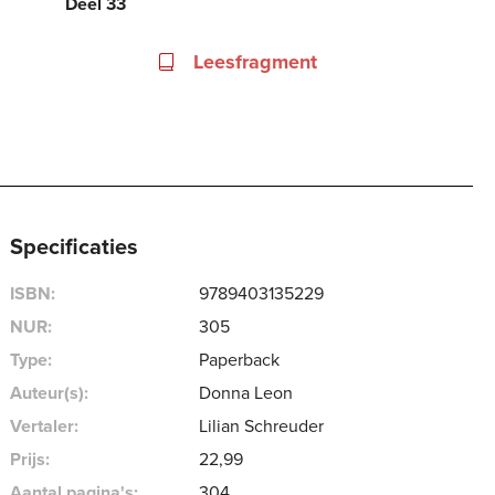
Deel 33
Leesfragment
Specificaties
ISBN:
9789403135229
NUR:
305
Type:
Paperback
Auteur(s):
Donna Leon
Vertaler:
Lilian Schreuder
Prijs:
22
,
99
Aantal pagina's:
304