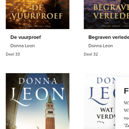
De vuurproef
Begraven verled
Donna Leon
Donna Leon
Deel 33
Deel 32
Paperback
22
,
99
Paperback
21
,
99
F
Wi
Wi
vo
‘Z