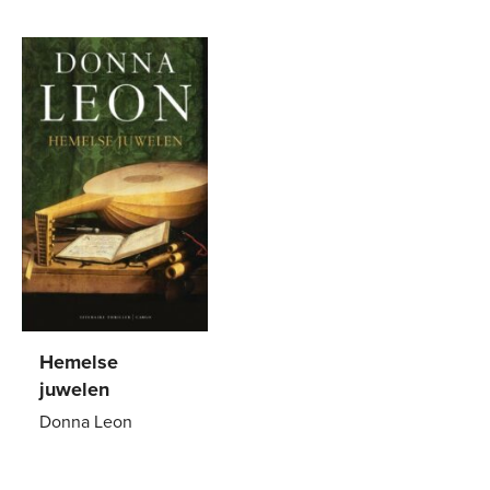
Hemelse
juwelen
Donna Leon
E-
6
,
99
book