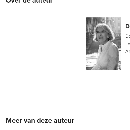
Over de auteur 
D
Do
Londen. 
Ar
re
ch
Meer van deze auteur