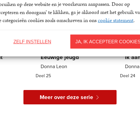
bruiken op deze website en je voorkeuren aanpassen. Door op
ccepteren en doorgaan’ te klikken, ga je akkoord met het gebruik v
le categorieën cookies zoals omschreven in ons
cookie statement
.
ZELF INSTELLEN
JA, IK ACCEPTEER COOKIE
t
Eeuwige jeugd
Ik aa
Donna Leon
Donna
Deel 25
Deel 24
E-
9
,
99
E-
book
book
Meer over deze serie