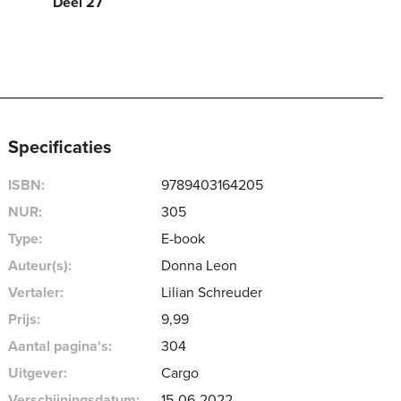
Deel 27
Specificaties
ISBN:
9789403164205
NUR:
305
Type:
E-book
Auteur(s):
Donna Leon
Vertaler:
Lilian Schreuder
Prijs:
9
,
99
Aantal pagina's:
304
Uitgever:
Cargo
Verschijningsdatum:
15-06-2022