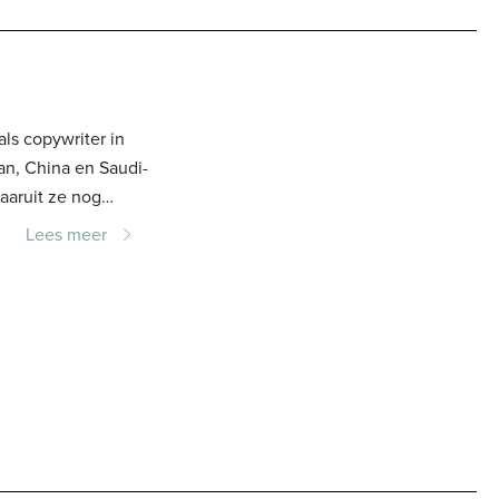
ls copywriter in
aaruit ze nog
ral door het
Lees meer