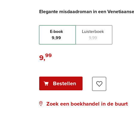
Elegante misdaadroman in een Venetiaanse 
E-book
Luisterboek
9
,
99
9
,
99
99
9
,
E-
book:
Bestellen
Zoek een boekhandel in de buurt