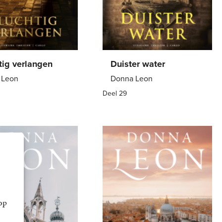
tig verlangen
Duister water
 Leon
Donna Leon
Deel 29
back
21
,
99
Paperback
12
,
99
op