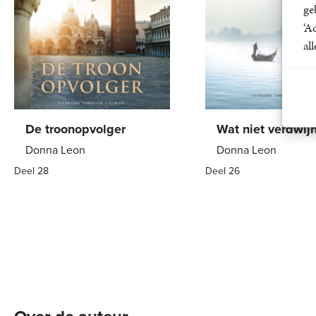
ge
‘A
al
De troonopvolger
Wat niet verdwijn
Donna Leon
Donna Leon
Deel 28
Deel 26
E-
9
,
99
E-
9
,
99
book
book