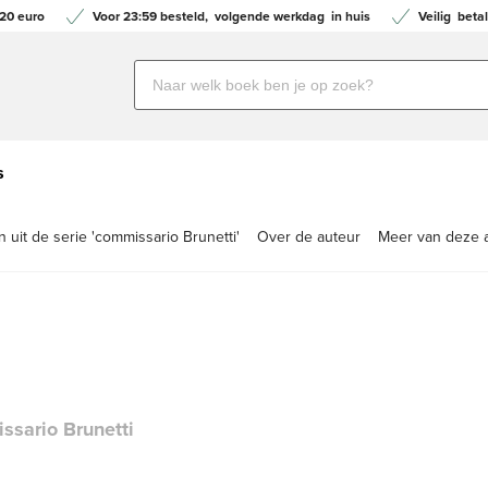
20 euro
Voor 23:59 besteld,
volgende werkdag
in huis
Veilig
betal
Zoeken
naar
boeken,
auteurs
s
en
uitgevers
uit de serie 'commissario Brunetti'
Over de auteur
Meer van deze 
ssario Brunetti