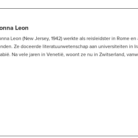
onna Leon
nna Leon (New Jersey, 1942) werkte als reisleidster in Rome en a
Ze doceerde literatuurwetenschap aan universiteiten in Iran, China en Saudi-
abië. Na vele jaren in Venetië, woont ze nu in Zwitserland, vanw
gelmatig Venetië bezoekt. Haar boeken zijn wereldberoemd, voo
arismatische personage van commissario...