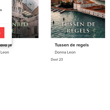
an
S
nbid je
Tussen de regels
 Leon
Donna Leon
Deel 23
7
,
99
E-
7
,
99
book