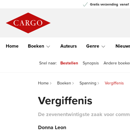
Gratis verzending
vanaf 
Home
Boeken
Auteurs
Genre
Nieuw
Snel naar:
Bestellen
Synopsis
Andere boeken 
Home
Boeken
Spanning
Vergiffenis
Vergiffenis
De zevenentwintigste zaak voor commi
Donna Leon