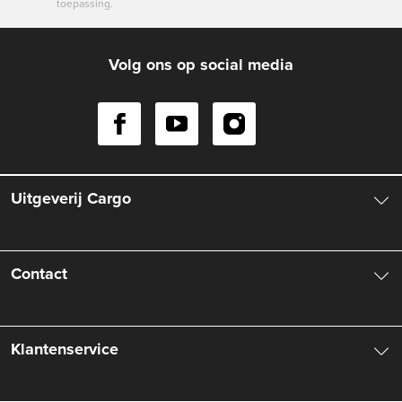
toepassing.
Volg ons op social media
Uitgeverij Cargo
Over ons
Contact
Aanbiedingsbrochures
Contactinformatie
Klantenservice
Vacatures
Manuscripten