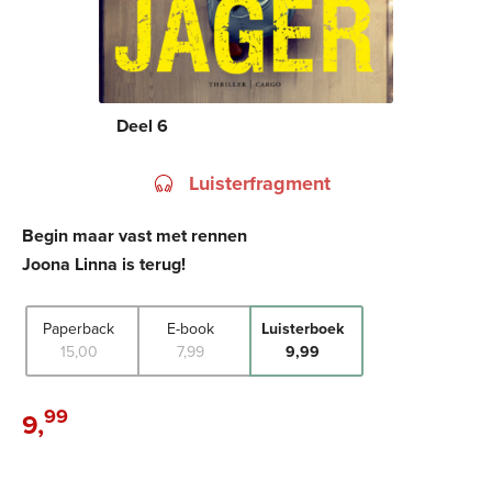
Deel 6
Luisterfragment
Begin maar vast met rennen
Joona Linna is terug!
Paperback
E-book
Luisterboek
15
,
00
7
,
99
9
,
99
99
9
,
Luisterboek: