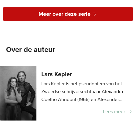
Paperback
17
,
50
Paperback
15
,
00
Paper
Meer over deze serie
Over de auteur 
Lars Kepler
Lars Kepler is het pseudoniem van het
Zweedse schrijversechtpaar Alexandra
Coelho Ahndoril (1966) en Alexander
Ahndoril (1967). Met hun bloedstollende
Lees meer
thrillers rond Joona Linna veroverden ze
de...