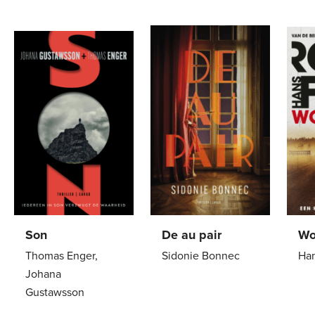
Son
De au pair
Wo
Thomas Enger,
Sidonie Bonnec
Han
Johana
Paperback
22
,
99
Pa
Gustawsson
Paperback
24
,
99