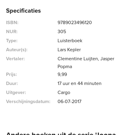
Specificaties
ISBN:
9789023496120
NUR:
305
Type:
Luisterboek
Auteur(s):
Lars Kepler
Vertaler:
Clementine Luijten, Jasper
Popma
Prijs:
9
,
99
Duur:
17 uur en 44 minuten
Uitgever:
Cargo
Verschijningsdatum:
06-07-2017
Andere boeken uit de serie 'Joona 