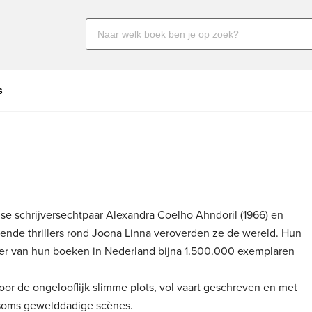
Zoeken
naar
boeken,
auteurs
s
en
uitgevers
se schrijversechtpaar Alexandra Coelho Ahndoril (1966) en
lende thrillers rond Joona Linna veroverden ze de wereld. Hun
jn er van hun boeken in Nederland bijna 1.500.000 exemplaren
oor de ongelooflijk slimme plots, vol vaart geschreven en met
soms gewelddadige scènes.