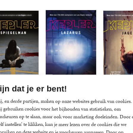
ijn dat je er bent!
iegelman
Lazarus
Jager
j, en derde partijen, maken op onze websites gebruik van cookies.
s
Lars
Lars
j gebruiken cookies voor het bijhouden van statistieken, om
perback
15
,
00
Paperback
12
,
99
Paperback
15
ler
Kepler
Kepler
orkeuren op te slaan, maar ook voor marketing doeleinden. Door 
elf instellen’ te klikken, kun je meer lezen over de cookies die we
bruiken op deze website en je voorkeuren aanpassen. Door op