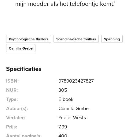
mijn moeder als het telefoontje komt.’
Psychologische thrillers
Scandinavische thrillers
Spanning
Camilla Grebe
Specificaties
ISBN:
9789023427827
NUR:
305
Type:
E-book
Auteur(s):
Camilla Grebe
Vertaler:
Ydelet Westra
Prijs:
7
,
99
Aantal pagina's:
400