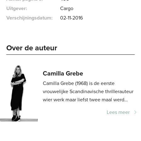
Uitgever:
Cargo
Verschijningsdatum:
02-11-2016
Over de auteur 
Camilla Grebe
Camilla Grebe (1968) is de eerste
vrouwelijke Scandinavische thrillerauteur
wier werk maar liefst twee maal werd
onderscheiden met de Glass Key Award.
Lees meer
Alleen Stieg Larsson en Arnaldur
Indridason...