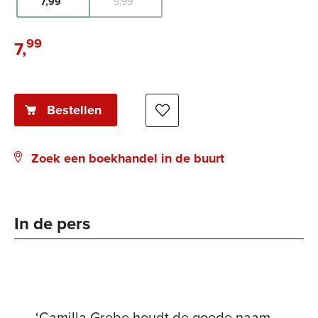
7
,
99
9
,
99
99
7
,
E-
book:
Bestellen
Zoek een boekhandel in de buurt
In de pers
‘Camilla Grebe houdt de goede naam