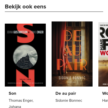
Bekijk ook eens
Son
De au pair
Wo
Thomas Enger,
Sidonie Bonnec
Han
Johana
Paperback
22
,
99
Pa