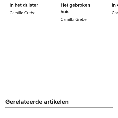
In het duister
Het gebroken
In
huis
Camilla Grebe
Cam
Camilla Grebe
Paperback
22
,
99
Pa
Paperback
24
,
99
Gerelateerde artikelen