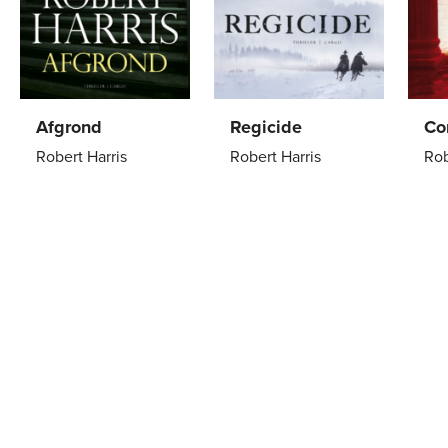
Afgrond
Regicide
Co
Robert Harris
Robert Harris
Rob
Paperback
24
,
99
Paperback
15
,
00
Pa