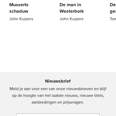
Musserts
De man in
De
schaduw
Westerbork
ge
John Kuipers
John Kuipers
To
Paperback
15
,
00
Paperback
22
,
99
Pa
Nieuwsbrief
Meld je aan voor een van onze nieuwsbrieven en blijf
op de hoogte van het laatste nieuws, nieuwe titels,
aanbiedingen en prijsvragen.
E-