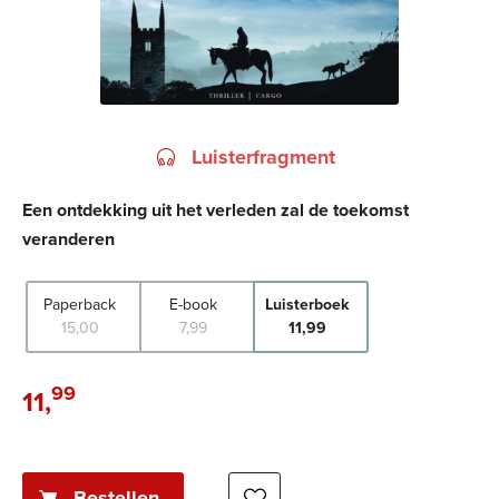
Luisterfragment
Een ontdekking uit het verleden zal de toekomst
veranderen
Paperback
E-book
Luisterboek
15
,
00
7
,
99
11
,
99
99
11
,
Luisterboek:
Bestellen