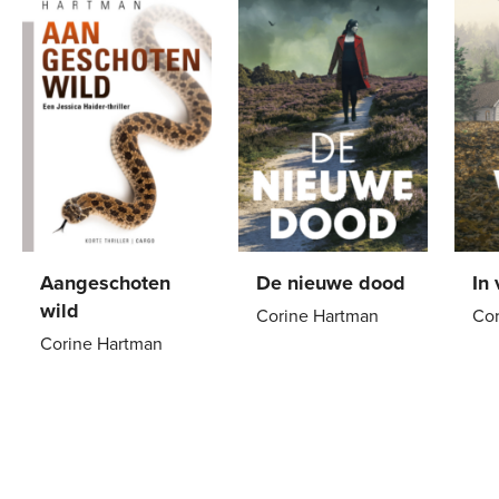
Aangeschoten
De nieuwe dood
In 
wild
Corine Hartman
Cor
Corine Hartman
Paperback
20
,
99
Pa
E-
1
,
99
book