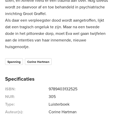
stierf, en Amelie hield er een trauma aan over. Nog steeds
wordt ze daarvoor af en toe behandeld in psychiatrische
inrichting Groot Graffel.
Als daar een verpleegster dood wordt aangetroffen, lijkt
dat een tragisch ongeluk te zijn. Maar na een tweede
dode in het pittoreske dorp, moet Eva wel gaan twijfelen
aan de intenties van haar innemende, nieuwe
huisgenootje.
Spanning
Corine Hartman
Specificaties
ISBN:
9789403132525
NUR:
305
Type:
Luisterboek
Auteur(s):
Corine Hartman