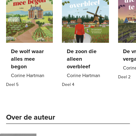
De wolf waar
De zoon die
De v
alles mee
alleen
verga
begon
overbleef
Corin
Corine Hartman
Corine Hartman
Deel 2
Deel 5
Deel 4
Paper
Paperback
21
,
99
Paperback
21
,
99
Over de auteur 