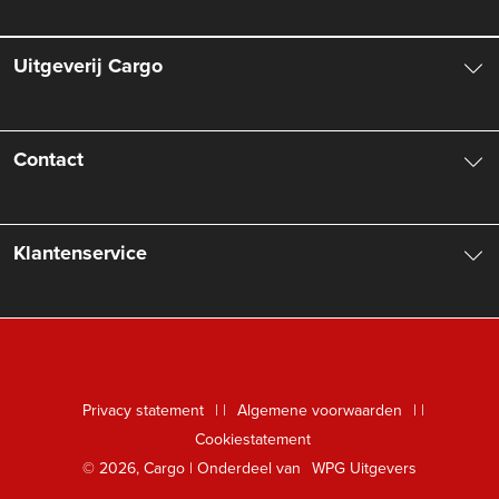
Uitgeverij Cargo
Over ons
Contact
Aanbiedingsbrochures
Contactinformatie
Klantenservice
Vacatures
Manuscripten
Nieuwsbrief
FAQ Boekenwebshop
Rechten
Digitaal lezen
Privacy statement
|
Algemene voorwaarden
|
Foreign Rights
Cookiestatement
Klantenservice
© 2026, Cargo | Onderdeel van
WPG Uitgevers