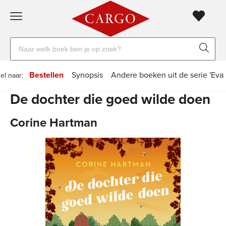
Gratis
vanaf
Zoeken
verzending
20
naar
euro
boeken,
Voor
Bestellen
Synopsis
Andere boeken uit de serie 'Eva
el naar:
auteurs
23:59
volgende
in
De dochter die goed wilde doen
en
besteld,
werkdag
huis
uitgevers
Corine Hartman
Veilig
betalen
Gratis
retourneren