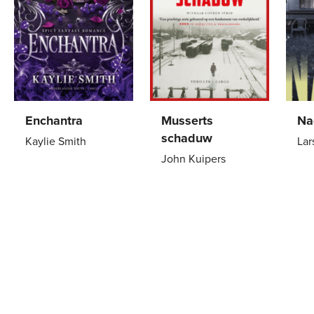
Enchantra
Musserts
Na
schaduw
Kaylie Smith
Lar
John Kuipers
Gebonden
29
,
99
Pa
Paperback
15
,
00