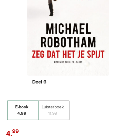
Deel 6
E-book
Luisterboek
4
,
99
11
,
99
99
4
,
E-