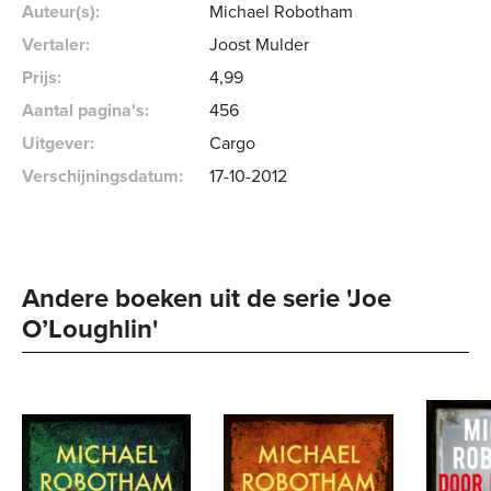
Auteur(s):
Michael Robotham
Vertaler:
Joost Mulder
Prijs:
4
,
99
Aantal pagina's:
456
Uitgever:
Cargo
Verschijningsdatum:
17-10-2012
Andere boeken uit de serie 'Joe 
O’Loughlin' 