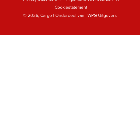
Foreign Rights
Cookiestatement
Klantenservice
© 2026, Cargo | Onderdeel van
WPG Uitgevers