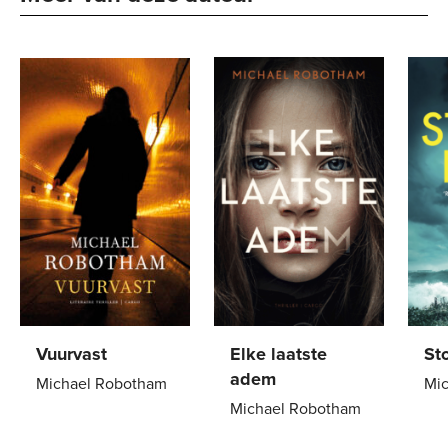
Vuurvast
Elke laatste
St
adem
Michael Robotham
Mi
Michael Robotham
E-
4
,
99
Pa
Paperback
22
,
99
book