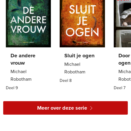
De andere
Sluit je ogen
Door
vrouw
ogen
Michael
Michael
Micha
Robotham
Robotham
Robo
Deel 8
Deel 9
E-
7
,
99
Deel 7
E-
7
,
99
E-
book
book
book
Meer over deze serie