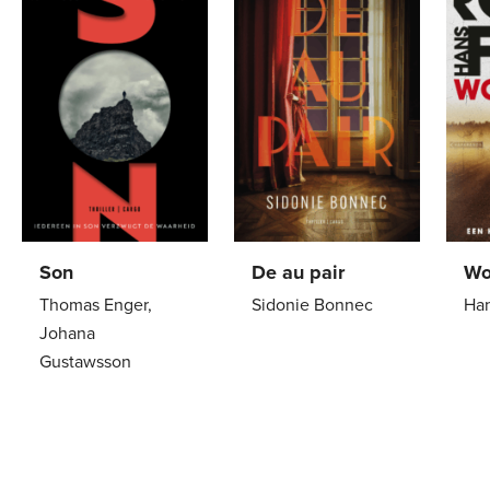
Son
De au pair
Wo
Thomas Enger,
Sidonie Bonnec
Han
Johana
Paperback
22
,
99
Pa
Gustawsson
Paperback
24
,
99