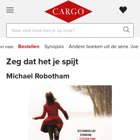
Gratis
vanaf
Zoeken
verzending
20
naar
euro
boeken,
Voor
Bestellen
Synopsis
Andere boeken uit de serie 'Joe
el naar:
auteurs
23:59
volgende
in
Zeg dat het je spijt
en
besteld,
werkdag
huis
uitgevers
Michael Robotham
Veilig
betalen
Gratis
retourneren