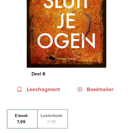
Deel 8
Leesfragment
Boektrailer
E-book
Luisterboek
7
,
99
11
,
99