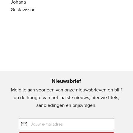
Johana
Paperback
22
,
99
Pa
Gustawsson
Paperback
24
,
99
Nieuwsbrief
Meld je aan voor een van onze nieuwsbrieven en blijf
op de hoogte van het laatste nieuws, nieuwe titels,
aanbiedingen en prijsvragen.
E-
mailadres