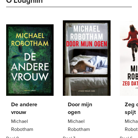
O’Loughlin' 
De andere
Door mijn
Zeg d
vrouw
ogen
spijt
Michael
Michael
Micha
Robotham
Robotham
Robo