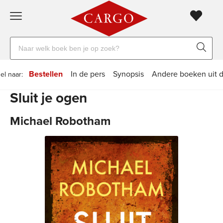
Gratis
vanaf
Zoeken
verzending
20
naar
euro
boeken,
Voor
Bestellen
In de pers
Synopsis
Andere boeken uit de
el naar:
auteurs
23:59
volgende
in
Sluit je ogen
en
besteld,
werkdag
huis
uitgevers
Michael Robotham
Veilig
betalen
Gratis
retourneren