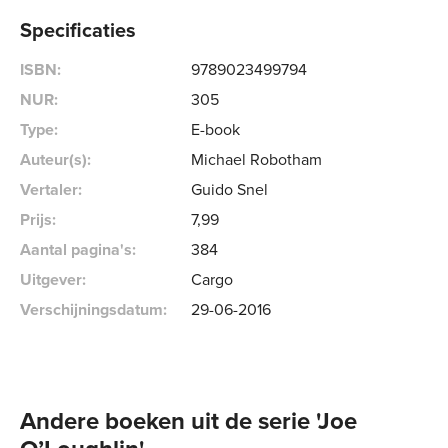
Specificaties
ISBN:
9789023499794
NUR:
305
Type:
E-book
Auteur(s):
Michael Robotham
Vertaler:
Guido Snel
Prijs:
7
,
99
Aantal pagina's:
384
Uitgever:
Cargo
Verschijningsdatum:
29-06-2016
Andere boeken uit de serie 'Joe 