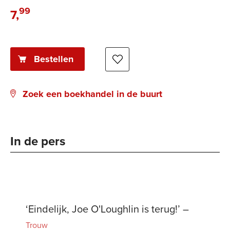
99
7
,
E-
book:
Bestellen
Zoek een boekhandel in de buurt
In de pers
‘Eindelijk, Joe O'Loughlin is terug!’ –
Trouw