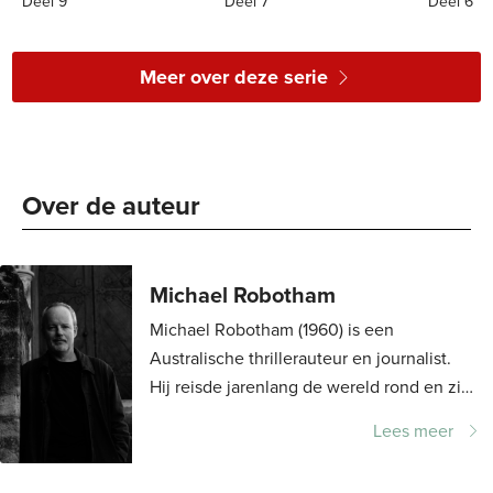
Deel 9
Deel 7
Deel 6
E-
7
,
99
E-
4
,
99
E-
book
book
book
Meer over deze serie
Over de auteur 
Michael Robotham
Michael Robotham (1960) is een
Australische thrillerauteur en journalist.
Hij reisde jarenlang de wereld rond en zijn
artikelen verschenen in diverse Britse,
Lees meer
Amerikaanse en Australische kranten en...