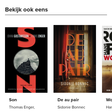
Bekijk ook eens
Son
De au pair
Wo
Thomas Enger,
Sidonie Bonnec
Han