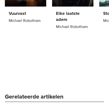
Vuurvast
Elke laatste
St
adem
Michael Robotham
Mi
Michael Robotham
E-
4
,
99
Pa
Paperback
22
,
99
book
Gerelateerde artikelen