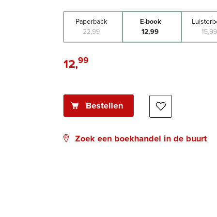
Paperback
E-book
Luister
22
,
99
12
,
99
15
,
9
99
12
,
E-
book:
Bestellen
Zoek een boekhandel in de buurt