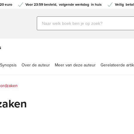
20 euro
Voor 23:59 besteld,
volgende werkdag
in huis
Veilig
betal
Zoeken
naar
boeken,
auteurs
s
en
uitgevers
Synopsis
Over de auteur
Meer van deze auteur
Gerelateerde arti
oordzaken
zaken