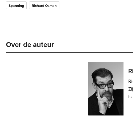
Spanning
Richard Osman
Over de auteur 
R
Ri
Zi
is 
, De man die twee keer doodging en Het schot dat niemand raakte . Steven Spielberg
ve