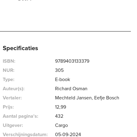
Specificaties
ISBN:
9789403133379
NUR:
305
Type:
E-book
Auteur(s):
Richard Osman
Vertaler:
Mechteld Jansen, Eefje Bosch
Prijs:
12
,
99
Aantal pagina's:
432
Uitgever:
Cargo
Verschijningsdatum:
05-09-2024