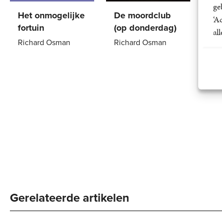
ge
Het onmogelijke
De moordclub
De
‘A
fortuin
(op donderdag)
dui
al
Richard Osman
Richard Osman
Ri
Paperback
23
,
99
Paperback
12
,
50
Pa
Gerelateerde artikelen