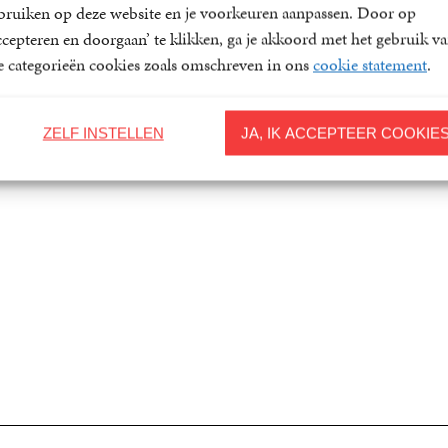
bruiken op deze website en je voorkeuren aanpassen. Door op
 laatste
Het schot dat
De man d
ccepteren en doorgaan’ te klikken, ga je akkoord met het gebruik v
vel die sterft
niemand raakte
twee keer
le categorieën cookies zoals omschreven in ons
cookie statement
.
doodging
chard Osman
Richard Osman
Richard Os
perback
12
,
50
Paperback
12
,
50
ZELF INSTELLEN
JA, IK ACCEPTEER COOKIE
Paperback
12