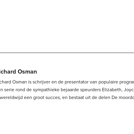
ichard Osman
chard Osman is schrijver en de presentator van populaire prog
jn serie rond de sympathieke bejaarde speurders Elizabeth, Joy
wereldwijd een groot succes, en bestaat uit de delen De moordclub (op donderdag)
rfilmt op dit moment het eerste...