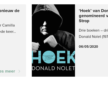
opnieuw de
‘Hoek’ van Do
genomineerd 
Strop
r Camilla
Drie boeken – dr
ede keer…
Donald Nolet (197
06/05/2020
es meer