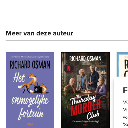
Meer van deze auteur
F
Wi
Wi
vo
‘Z