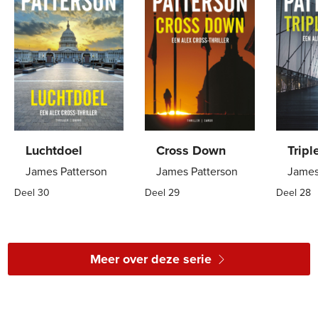
Luchtdoel
Cross Down
Tripl
James Patterson
James Patterson
James
Deel 30
Deel 29
Deel 28
Paperback
22
,
99
Paperback
22
,
99
E-
book
Meer over deze serie