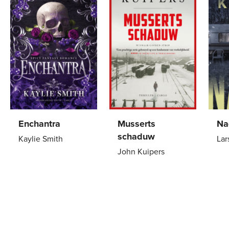
Enchantra
Musserts
Na
schaduw
Kaylie Smith
Lar
John Kuipers
Gebonden
29
,
99
Pa
Paperback
15
,
00