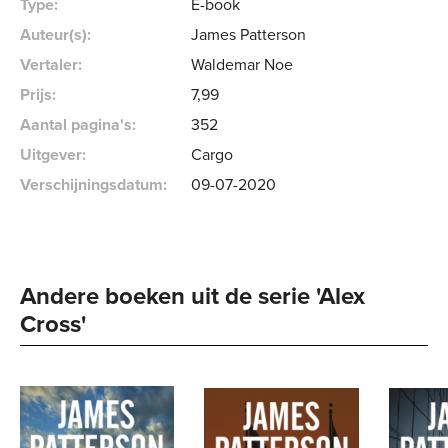
Type:
E-book
Auteur(s):
James Patterson
Vertaler:
Waldemar Noe
Prijs:
7
,
99
Aantal pagina's:
352
Uitgever:
Cargo
Verschijningsdatum:
09-07-2020
Andere boeken uit de serie 'Alex 
Cross' 