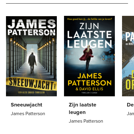
Sneeuwjacht
Zijn laatste
De
leugen
James Patterson
Jam
James Patterson
Paperback
22
,
99
Pa
Paperback
22
,
99