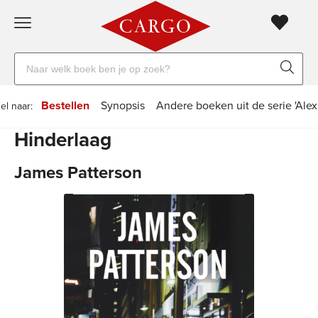
Gratis
vanaf
Zoeken
verzending
20
naar
euro
boeken,
Voor
Bestellen
Synopsis
Andere boeken uit de serie 'Alex
el naar:
auteurs
23:59
volgende
in
Hinderlaag
en
besteld,
werkdag
huis
uitgevers
James Patterson
Veilig
betalen
Gratis
retourneren