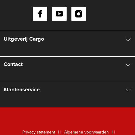
Uitgeverij Cargo
Over ons
Contact
Aanbiedingsbrochures
Contactinformatie
Klantenservice
Vacatures
Manuscripten
Nieuwsbrief
FAQ Boekenwebshop
Rechten
Digitaal lezen
Privacy statement
|
Algemene voorwaarden
|
Foreign Rights