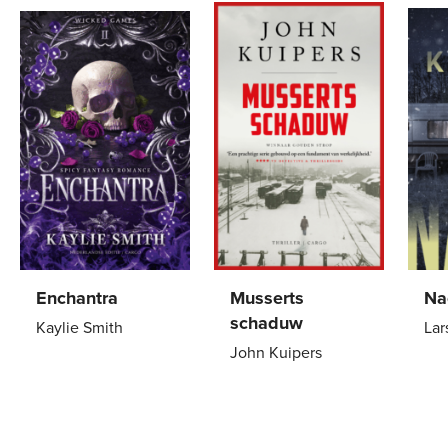
Enchantra
Musserts
Na
schaduw
Kaylie Smith
Lar
John Kuipers
Gebonden
29
,
99
Pa
Paperback
15
,
00