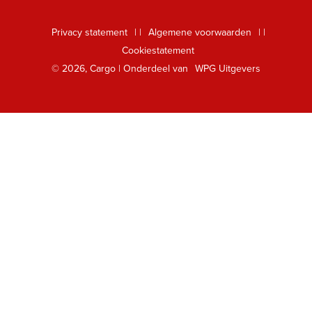
Digitaal lezen
Privacy statement
|
Algemene voorwaarden
|
Foreign Rights
Cookiestatement
Klantenservice
© 2026, Cargo | Onderdeel van
WPG Uitgevers