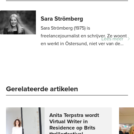
Sara Strömberg
Sara Strömberg (1975) is
freelancejournalist en schrijver. Ze woont
Lees meer
en werkt in Östersund, niet ver van de
streek waar haar boeken zich afspelen.
Sluw is een grote bestseller in Zweden en
verkocht...
Gerelateerde artikelen
Anita Terpstra wordt
Virtual Writer in
Residence op Brits
thrillerfestival