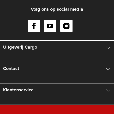
Volg ons op social media
Uitgeverij Cargo
Over ons
Contact
Aanbiedingsbrochures
Contactinformatie
Klantenservice
Vacatures
Manuscripten
Nieuwsbrief
FAQ Boekenwebshop
Rechten