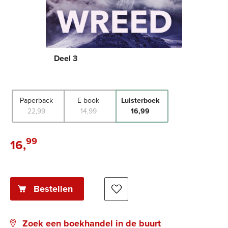
Deel 3
Paperback
E-book
Luisterboek
22
,
99
14
,
99
16
,
99
99
16
,
Luisterboek:
Bestellen
Zoek een boekhandel in de buurt