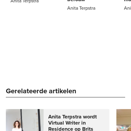
Anita Terpstra
Anita Terpstra
Ani
Paperback
21
,
99
E-
6
,
99
E-
book
bo
Gerelateerde artikelen
Anita Terpstra wordt
Virtual Writer in
Residence op Brits