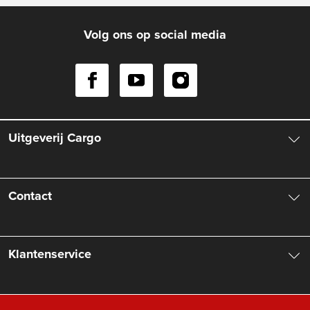
Volg ons op social media
Uitgeverij Cargo
Over ons
Contact
Aanbiedingsbrochures
Contactinformatie
Klantenservice
Vacatures
Manuscripten
Nieuwsbrief
FAQ Boekenwebshop