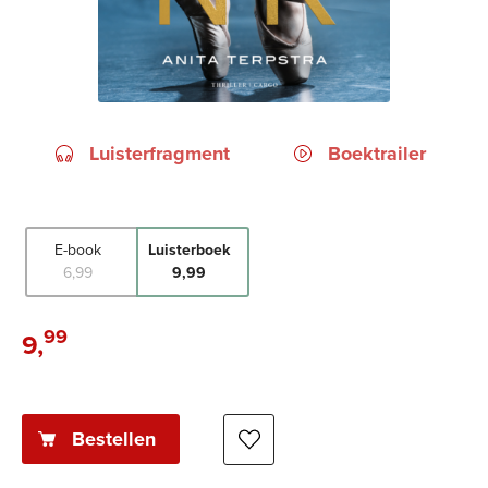
Luisterfragment
Boektrailer
E-book
Luisterboek
6
,
99
9
,
99
99
9
,
Luisterboek:
Bestellen