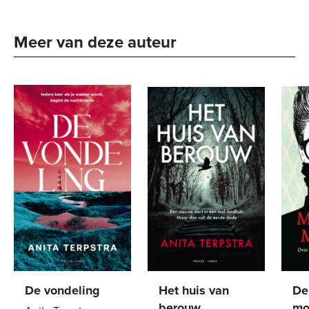
Meer van deze auteur
De vondeling
Het huis van
De
berouw
mo