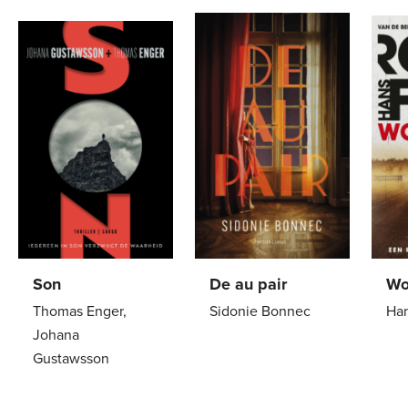
Son
De au pair
Wo
Thomas Enger,
Sidonie Bonnec
Han
Johana
Paperback
22
,
99
Pa
Gustawsson
Paperback
24
,
99