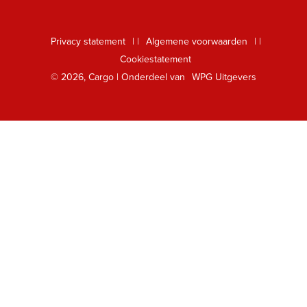
Rechten
Digitaal lezen
Privacy statement
|
Algemene voorwaarden
|
Foreign Rights
Cookiestatement
Klantenservice
© 2026, Cargo | Onderdeel van
WPG Uitgevers