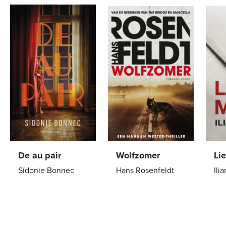
De au pair
Wolfzomer
Li
Sidonie Bonnec
Hans Rosenfeldt
Ili
Paperback
22
,
99
Paperback
15
,
00
Pa