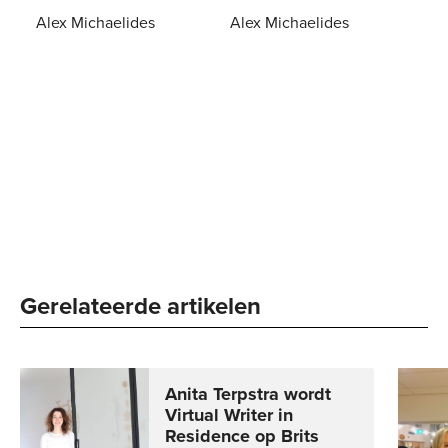
Alex Michaelides
Alex Michaelides
E-
14
,
99
Paperback
15
,
00
book
Gerelateerde artikelen
Anita Terpstra wordt
Virtual Writer in
Residence op Brits