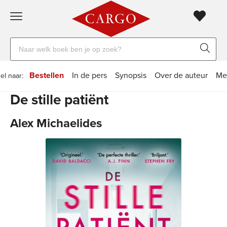
Gratis
vanaf
Zoeken
verzending
20
naar
euro
boeken,
Voor
Bestellen
In de pers
Synopsis
Over de auteur
Me
el naar:
auteurs
23:59
volgende
in
De stille patiënt
en
besteld,
werkdag
huis
uitgevers
Alex Michaelides
Veilig
betalen
Gratis
retourneren