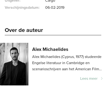
Uitgever:
Cargo
Verschijningsdatum:
06-02-2019
Over de auteur 
Alex Michaelides
Alex Michaelides (Cyprus, 1977) studeerde
Engelse literatuur in Cambridge en
scenarioschrijven aan het American Film
Institute in Los Angeles. Ook studeerde
Lees meer
hij drie jaar psychotherapie en werkte hij...