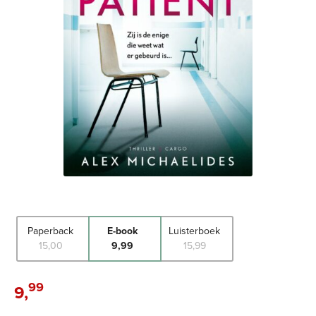
Paperback
E-book
Luisterboek
15
,
00
9
,
99
15
,
99
99
9
,
E-
book: