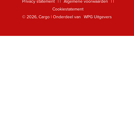
Privacy statement
|
Algemene voorwaarden
|
Foreign Rights
Cookiestatement
Klantenservice
© 2026, Cargo | Onderdeel van
WPG Uitgevers