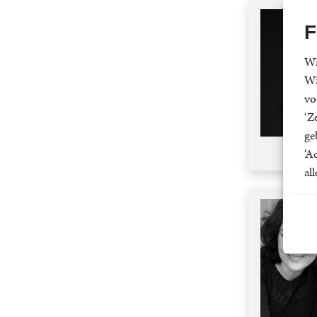
P
F
Q
Wi
R
Wi
vo
S
‘Z
T
ge
‘A
U
al
V
W
X
Y
Z