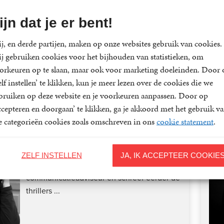
Roel Janssen
ijn dat je er bent!
Roel Janssen (1947) is financieel-
j, en derde partijen, maken op onze websites gebruik van cookies.
economisch journalist, voormalig redacteur
j gebruiken cookies voor het bijhouden van statistieken, om
van NRC...
orkeuren op te slaan, maar ook voor marketing doeleinden. Door 
elf instellen’ te klikken, kun je meer lezen over de cookies die we
bruiken op deze website en je voorkeuren aanpassen. Door op
ccepteren en doorgaan’ te klikken, ga je akkoord met het gebruik v
Lees meer
le categorieën cookies zoals omschreven in ons
cookie statement
.
Heleen van der Kemp
ZELF INSTELLEN
JA, IK ACCEPTEER COOKIE
Heleen van der Kemp (1974) is
communicatieadviseur en schreef eerder de
thrillers ...