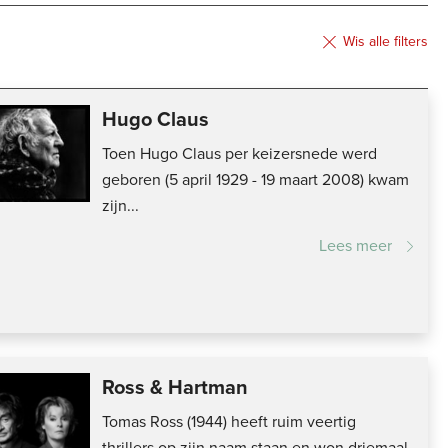
Achternaam (A-Z)
Achternaam (Z-A)
Wis alle filters
Voornaam (A-Z)
Hugo Claus
Voornaam (Z-A)
Toen Hugo Claus per keizersnede werd
geboren (5 april 1929 - 19 maart 2008) kwam
zijn...
Lees meer
Ross & Hartman
Tomas Ross (1944) heeft ruim veertig
thrillers op zijn naam staan en won driemaal