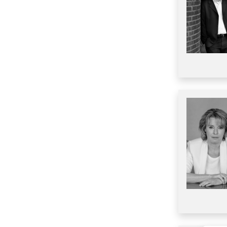
E
F
G
H
I
J
K
L
M
N
O