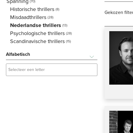
Spanning
(70)
Historische thrillers
(8)
Gekozen filter
Misdaadthrillers
(28)
Nederlandse thrillers
(13)
Psychologische thrillers
(28)
Scandinavische thrillers
(15)
Alfabetisch
Selecteer een letter
Selecteer een letter
A
B
C
D