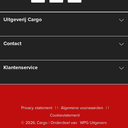
Uitgeverij Cargo
Over ons
Contact
Aanbiedingsbrochures
Contactinformatie
Klantenservice
Vacatures
Manuscripten
Nieuwsbrief
FAQ Boekenwebshop
Rechten
Digitaal lezen
Privacy statement
|
Algemene voorwaarden
|
Foreign Rights
Cookiestatement
Klantenservice
© 2026, Cargo | Onderdeel van
WPG Uitgevers