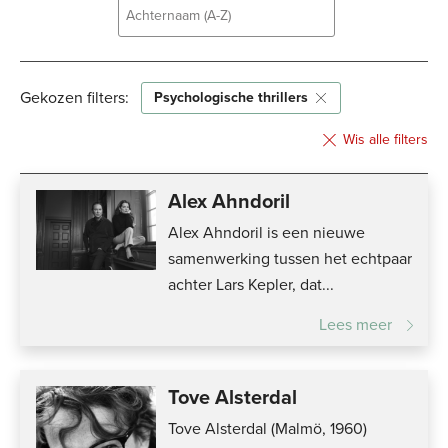
Achternaam (A-Z)
Achternaam (A-Z)
Gekozen filters:
Achternaam (Z-A)
Psychologische thrillers
Voornaam (A-Z)
Wis alle filters
Voornaam (Z-A)
Alex Ahndoril
Alex Ahndoril is een nieuwe
samenwerking tussen het echtpaar
achter Lars Kepler, dat...
Lees meer
Tove Alsterdal
Tove Alsterdal (Malmö, 1960)