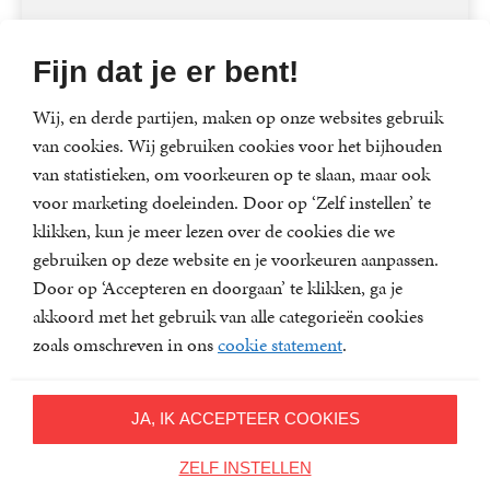
Fijn dat je er bent!
Lees meer
Wij, en derde partijen, maken op onze websites gebruik
van cookies. Wij gebruiken cookies voor het bijhouden
A.J. Finn
van statistieken, om voorkeuren op te slaan, maar ook
A.J. Finn is het pseudoniem van
voor marketing doeleinden. Door op ‘Zelf instellen’ te
voormalig redacteur en uitgever
klikken, kun je meer lezen over de cookies die we
Dan Mallory. Hij heeft...
gebruiken op deze website en je voorkeuren aanpassen.
Door op ‘Accepteren en doorgaan’ te klikken, ga je
akkoord met het gebruik van alle categorieën cookies
zoals omschreven in ons
cookie statement
.
Lees meer
JA, IK ACCEPTEER COOKIES
Helene Flood
ZELF INSTELLEN
Helene Flood (1982) is psycholoog