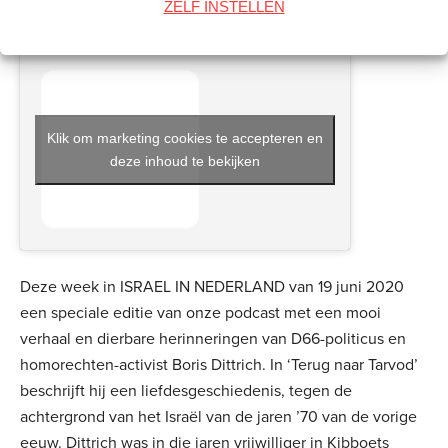
ZELF INSTELLEN
W.O.L.F. en Halszaak. Dittrich werkt sinds 2007 voor
Human Rights Watch in New York en Berlijn.
Klik om marketing cookies te accepteren en
deze inhoud te bekijken
Deze week in ISRAEL IN NEDERLAND van 19 juni 2020
een speciale editie van onze podcast met een mooi
verhaal en dierbare herinneringen van D66-politicus en
homorechten-activist Boris Dittrich. In ‘Terug naar Tarvod’
beschrijft hij een liefdesgeschiedenis, tegen de
achtergrond van het Israël van de jaren ’70 van de vorige
eeuw. Dittrich was in die jaren vrijwilliger in Kibboets