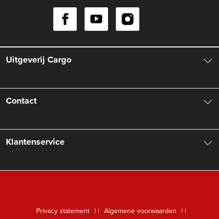
Uitgeverij Cargo
Over ons
Contact
Aanbiedingsbrochures
Contactinformatie
Klantenservice
Vacatures
Manuscripten
Nieuwsbrief
FAQ Boekenwebshop
Rechten
Digitaal lezen
Privacy statement
|
Algemene voorwaarden
|
Foreign Rights