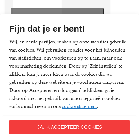
Klik om marketing cookies te accepteren en
deze inhoud te bekijken
Fijn dat je er bent!
Wij, en derde partijen, maken op onze websites gebruik
van cookies. Wij gebruiken cookies voor het bijhouden
van statistieken, om voorkeuren op te slaan, maar ook
Mensenrechtenactivist Dittrich vindt het belangrijk om in
voor marketing doeleinden. Door op ‘Zelf instellen’ te
zijn boeken iemand van de LHBT-gemeenschap een
klikken, kun je meer lezen over de cookies die we
hoofdrol te geven. In de korte thriller Barst probeert de
gebruiken op deze website en je voorkeuren aanpassen.
lesbische rechercheur Maya Oliphant met haar Turks-
Door op ‘Accepteren en doorgaan’ te klikken, ga je
Nederlandse collega Bulut Kaya een moord op te lossen
akkoord met het gebruik van alle categorieën cookies
die gepleegd is in het Vondelpark. Ondertussen is er een
zoals omschreven in ons
cookie statement
.
talentenshow op RTL die er iets mee te maken lijkt te
hebben.
Oud-advocaat, -rechter en -D66-politicus Dittrich schreef
JA, IK ACCEPTEER COOKIES
eerder de thrillers Moord en Brand, De waarheid liegen,