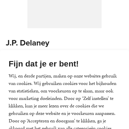
J.P. Delaney
J.P. Delaney is het pseudoniem van een Amerikaanse
Fijn dat je er bent!
auteur.
Het vorige meisje
is zijn eerste thriller, en zal
binnenkort worden verfilmd door Ron Howard (regisseur
Wij, en derde partijen, maken op onze websites gebruik
van de Dan Brown-films).
van cookies. Wij gebruiken cookies voor het bijhouden
van statistieken, om voorkeuren op te slaan, maar ook
voor marketing doeleinden. Door op ‘Zelf instellen’ te
klikken, kun je meer lezen over de cookies die we
Nieuwsbrief
gebruiken op deze website en je voorkeuren aanpassen.
Meld je aan voor een van onze nieuwsbrieven en blijf
Door op ‘Accepteren en doorgaan’ te klikken, ga je
op de hoogte van het laatste nieuws, nieuwe titels,
akkoord met het gebruik van alle categorieën cookies