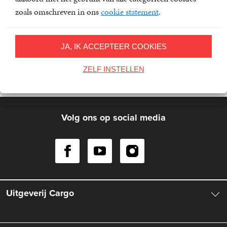
aanbiedingen en prijsvragen.
zoals omschreven in ons
cookie statement
.
E-
mailadres
JA, IK ACCEPTEER COOKIES
Inschrijven
ZELF INSTELLEN
Op onze nieuwsbrieven is het
WPG Privacy Statement
van
toepassing.
Volg ons op social media
Uitgeverij Cargo
Over ons