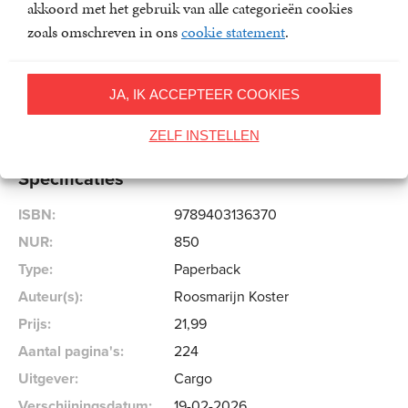
akkoord met het gebruik van alle categorieën cookies
rondom een latere kinderwens en steekt ze iedereen die
zoals omschreven in ons
cookie statement
.
hetzelfde doormaakt een hart onder de riem: je bent niet
alleen.
JA, IK ACCEPTEER COOKIES
Roosmarijn Koster
ZELF INSTELLEN
Specificaties
ISBN:
9789403136370
NUR:
850
Type:
Paperback
Auteur(s):
Roosmarijn Koster
Prijs:
21
,
99
Aantal pagina's:
224
Uitgever:
Cargo
Verschijningsdatum:
19-02-2026