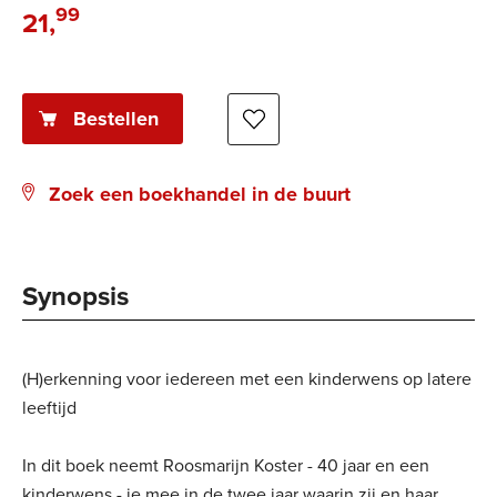
99
21
,
Paperback:
Bestellen
Zoek een boekhandel in de buurt
Synopsis
(H)erkenning voor iedereen met een kinderwens op latere
leeftijd
In dit boek neemt Roosmarijn Koster - 40 jaar en een
kinderwens - je mee in de twee jaar waarin zij en haar