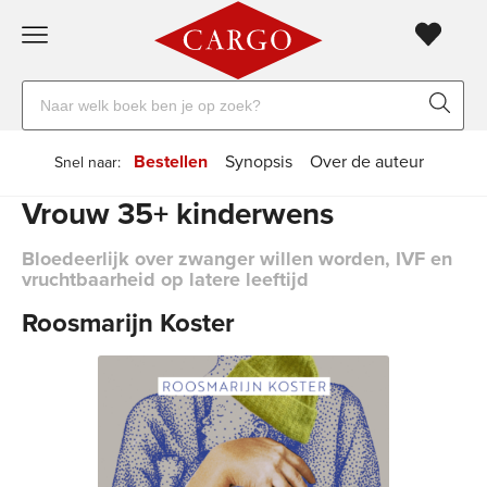
Gratis
vanaf
Zoeken
verzending
20
naar
euro
boeken,
Voor
Bestellen
Synopsis
Over de auteur
Snel naar:
auteurs
23:59
volgende
in
Vrouw 35+ kinderwens
en
besteld,
werkdag
huis
uitgevers
Bloedeerlijk over zwanger willen worden, IVF en
vruchtbaarheid op latere leeftijd
Veilig
betalen
Roosmarijn Koster
Gratis
retourneren