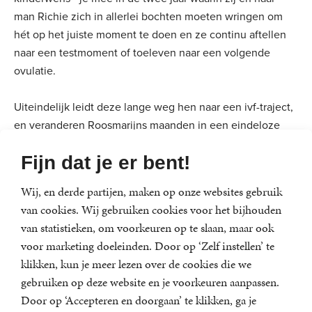
man Richie zich in allerlei bochten moeten wringen om
hét op het juiste moment te doen en ze continu aftellen
naar een testmoment of toeleven naar een volgende
ovulatie.
Uiteindelijk leidt deze lange weg hen naar een ivf-traject,
en veranderen Roosmarijns maanden in een eindeloze
cirkel van hoop en wanhoop, gevoed door ivf-TikToks,
Fijn dat je er bent!
hormonen spuiten op onmogelijke plekken en goedkope
ultravroege tests. En ondertussen klinkt daar ook steeds
Wij, en derde partijen, maken op onze websites gebruik
een kritisch stemmetje in haar hoofd: 'Had je maar niet zo
van cookies. Wij gebruiken cookies voor het bijhouden
lang moeten wachten.'
van statistieken, om voorkeuren op te slaan, maar ook
voor marketing doeleinden. Door op ‘Zelf instellen’ te
Vrouw 35+ kinderwens
is een ivf-(love)story waarin
klikken, kun je meer lezen over de cookies die we
Roosmarijn er ondanks alles toch in slaagt om het mooie -
gebruiken op deze website en je voorkeuren aanpassen.
en soms zelfs het romantische - te blijven zien in een
Door op ‘Accepteren en doorgaan’ te klikken, ga je
uitdagende situatie. Met dit boek doorbreekt ze het taboe