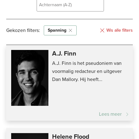
Achternaam (A-Z)
Achternaam (A-Z)
Gekozen filters:
Achternaam (Z-A)
Spanning
Wis alle filters
Voornaam (A-Z)
A.J. Finn
Voornaam (Z-A)
A.J. Finn is het pseudoniem van
voormalig redacteur en uitgever
Dan Mallory. Hij heeft...
Lees meer
Helene Flood