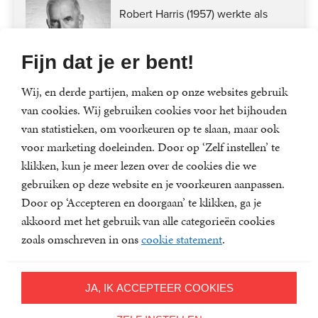
Robert Harris (1957) werkte als
journalist bij de BBC en voor The
Observer, The...
Fijn dat je er bent!
Wij, en derde partijen, maken op onze websites gebruik
van cookies. Wij gebruiken cookies voor het bijhouden
van statistieken, om voorkeuren op te slaan, maar ook
Lees meer
voor marketing doeleinden. Door op ‘Zelf instellen’ te
klikken, kun je meer lezen over de cookies die we
Ross & Hartman
gebruiken op deze website en je voorkeuren aanpassen.
Door op ‘Accepteren en doorgaan’ te klikken, ga je
Tomas Ross (1944) heeft ruim
akkoord met het gebruik van alle categorieën cookies
veertig thrillers op zijn naam staan
zoals omschreven in ons
cookie statement
.
en won driemaal de...
JA, IK ACCEPTEER COOKIES