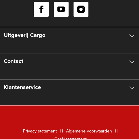
Uitgeverij Cargo
Over ons
Contact
Aanbiedingsbrochures
Contactinformatie
Klantenservice
Vacatures
Manuscripten
Nieuwsbrief
FAQ Boekenwebshop
Rechten
Digitaal lezen
Privacy statement
|
Algemene voorwaarden
|
Foreign Rights