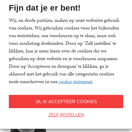
Lees meer
Fijn dat je er bent!
Wij, en derde partijen, maken op onze websites gebruik
Gill Hornby
van cookies. Wij gebruiken cookies voor het bijhouden
Gill Hornby is de auteur van
van statistieken, om voorkeuren op te slaan, maar ook
verschillende romans, en schreef
voor marketing doeleinden. Door op ‘Zelf instellen’ te
eerder een biografie...
klikken, kun je meer lezen over de cookies die we
gebruiken op deze website en je voorkeuren aanpassen.
Door op ‘Accepteren en doorgaan’ te klikken, ga je
akkoord met het gebruik van alle categorieën cookies
Lees meer
zoals omschreven in ons
cookie statement
.
Nazanine Hozar
JA, IK ACCEPTEER COOKIES
Nazanine Hozar is geboren in
ZELF INSTELLEN
Teheran en woont en werkt in
Canada. Aria is haar...