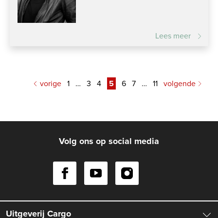
Lees meer
vorige
1
…
3
4
5
6
7
…
11
volgende
Volg ons op social media
Uitgeverij Cargo