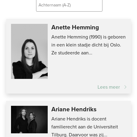
Achternaam (A-Z)
Achternaam (A-Z)
Anette Hemming
Achternaam (Z-A)
Anette Hemming (1990) is geboren
Voornaam (A-Z)
in een klein stadje dicht bij Oslo.
Ze studeerde aan...
Voornaam (Z-A)
Lees meer
Ariane Hendriks
Ariane Hendriks is docent
familierecht aan de Universiteit
Tilburg. Daarvoor was zij...