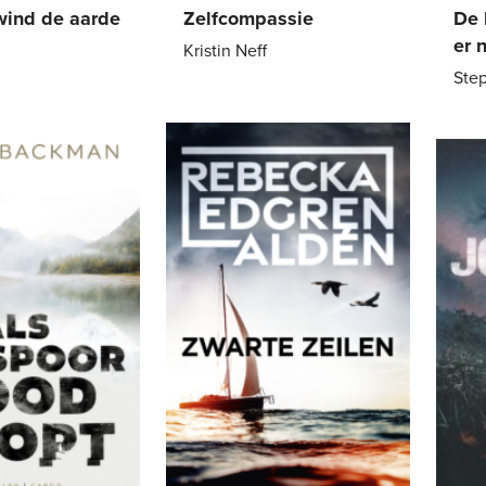
wind de aarde
Zelfcompassie
De 
er 
Kristin Neff
Ste
Paperback
21
,
99
21
,
99
E-
boo