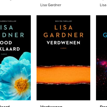
Lisa Gardner
Lisa
9
,
99
E-
7
,
99
E-
book
boo
laard
Verdwenen
Dod