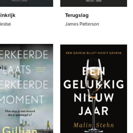
inkrijk
Terugslag
Nesbø
James Patterson
erback
15
,
00
Paperback
22
,
99