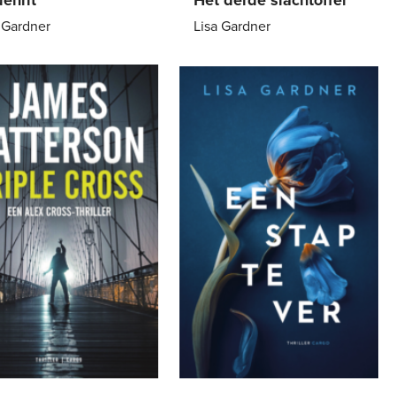
 Gardner
Lisa Gardner
7
,
99
E-
7
,
99
k
book