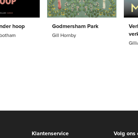
onder hoop
Godmersham Park
Ver
ver
obotham
Gill Hornby
Gill
22
,
99
E-
7
,
99
E-
book
boo
Klantenservice
Volg ons 