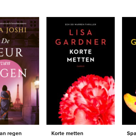
an regen
Korte metten
Spa