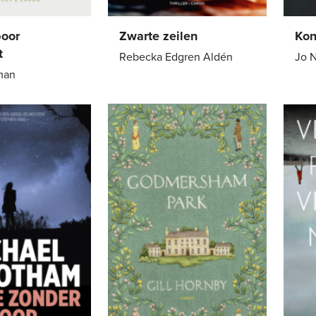
poor
Zwarte zeilen
Kon
t
Rebecka Edgren Aldén
Jo 
man
E-
12
,
99
Pap
24
,
99
book