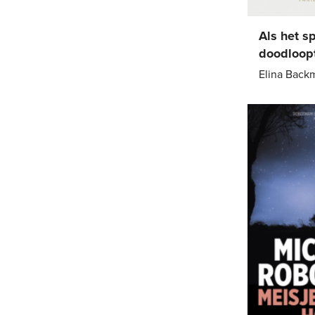
Als het s
doodloop
Elina Back
Paperback