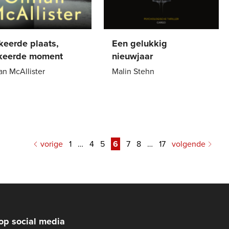
keerde plaats,
Een gelukkig
keerde moment
nieuwjaar
ian McAllister
Malin Stehn
9
,
99
Paperback
21
,
99
k
vorige
1
…
4
5
6
7
8
…
17
volgende
op social media