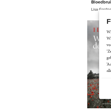
Bloedbrui
Lisa Gardne
E-
F
book
Wi
Wi
vo
‘Z
ge
‘A
al