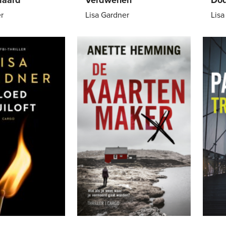
r
Lisa Gardner
Lisa
7
,
99
E-
7
,
99
E-
book
boo