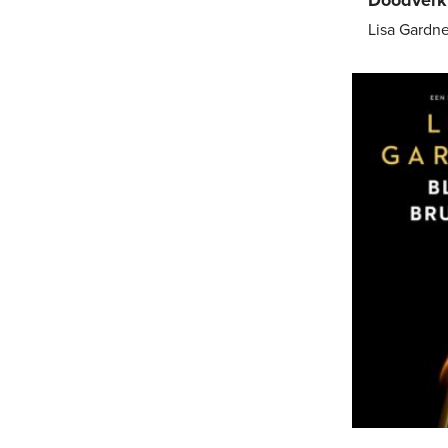
Lisa Gardne
E-
book