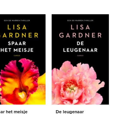
Verschijningsdatum
Alfabetisch (A-Z)
Alfabetisch (Z-A)
Prijs (oplopend)
Prijs (aflopend)
ar het meisje
De leugenaar