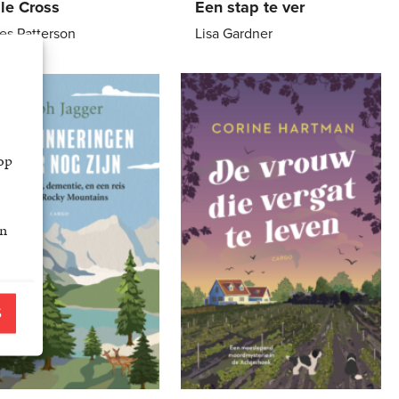
ple Cross
Een stap te ver
es Patterson
Lisa Gardner
12
,
99
Paperback
22
,
99
k
op
an
S