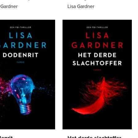
 Gardner
Lisa Gardner
7
,
99
E-
7
,
99
k
book
enrit
Het derde slachtoffer