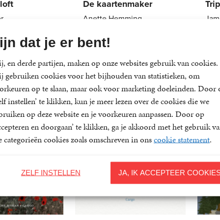
loft
De kaartenmaker
Tri
r
Anette Hemming
Jam
7
,
99
E-
12
,
99
E-
ijn dat je er bent!
book
boo
j, en derde partijen, maken op onze websites gebruik van cookies.
j gebruiken cookies voor het bijhouden van statistieken, om
orkeuren op te slaan, maar ook voor marketing doeleinden. Door 
elf instellen’ te klikken, kun je meer lezen over de cookies die we
bruiken op deze website en je voorkeuren aanpassen. Door op
ccepteren en doorgaan’ te klikken, ga je akkoord met het gebruik v
le categorieën cookies zoals omschreven in ons
cookie statement
.
ZELF INSTELLEN
JA, IK ACCEPTEER COOKIE