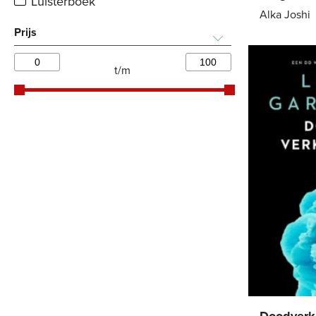
Luisterboek
Alka Joshi
Prijs
E-
book
t/m
Doodverk