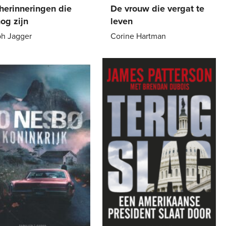
herinneringen die
De vrouw die vergat te
nog zijn
leven
ph Jagger
Corine Hartman
9
,
99
Paperback
21
,
99
k