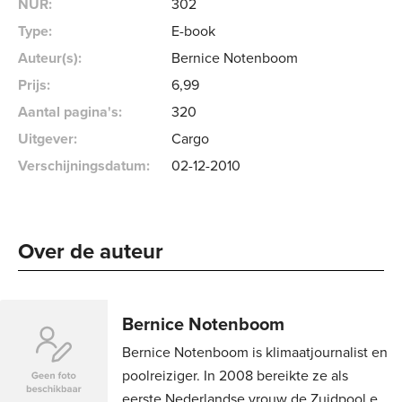
NUR:
302
Type:
E-book
Auteur(s):
Bernice Notenboom
Prijs:
6
,
99
Aantal pagina's:
320
Uitgever:
Cargo
Verschijningsdatum:
02-12-2010
Over de auteur 
Bernice Notenboom
Bernice Notenboom is klimaatjournalist en
poolreiziger. In 2008 bereikte ze als
eerste Nederlandse vrouw de Zuidpool en