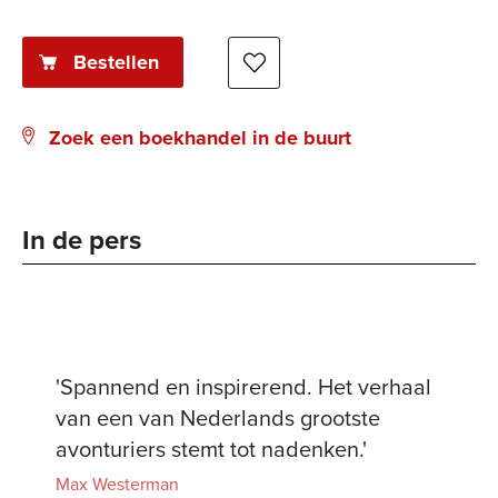
Bestellen
Zoek een boekhandel in de buurt
In de pers
‘De lezer kan door dit soort zinnen
geen genoeg krijgen van die
onbarmhartige, bevroren plekken.’ ****
de Volkskrant