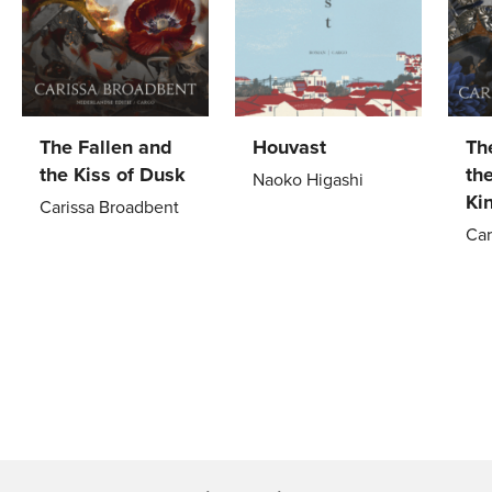
The Fallen and
Houvast
Th
the Kiss of Dusk
th
Naoko Higashi
Ki
Carissa Broadbent
Paperback
20
,
99
Car
Gebonden
29
,
99
Pa