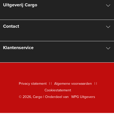
Uitgeverij Cargo
Over ons
Contact
Aanbiedingsbrochures
Contactinformatie
Klantenservice
Vacatures
Manuscripten
Nieuwsbrief
FAQ Boekenwebshop
Rechten
Digitaal lezen
Privacy statement
|
Algemene voorwaarden
|
Foreign Rights
Cookiestatement
Klantenservice
© 2026, Cargo | Onderdeel van
WPG Uitgevers