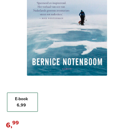
E-book
6
,
99
99
6
,
E-
book: