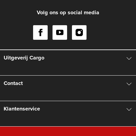
Volg ons op social media
Uitgeverij Cargo
Over ons
Contact
Aanbiedingsbrochures
Contactinformatie
Klantenservice
Vacatures
Manuscripten
Nieuwsbrief
FAQ Boekenwebshop