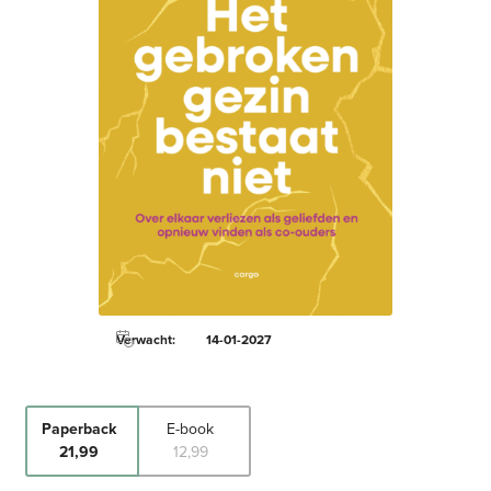
Verwacht:
14-01-2027
Paperback
E-book
21
,
99
12
,
99