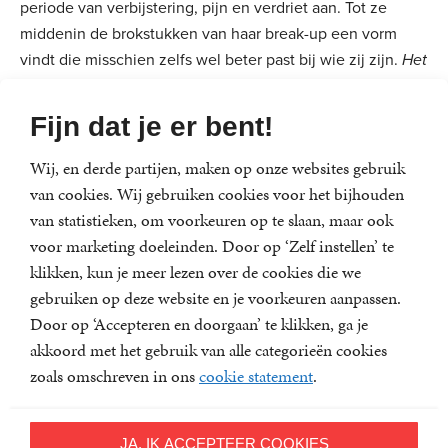
periode van verbijstering, pijn en verdriet aan. Tot ze
middenin de brokstukken van haar break-up een vorm
vindt die misschien zelfs wel beter past bij wie zij zijn.
Het
gebroken gezin bestaat nie
t is haar ontdekking van
gebroken gezin naar
happy modern family.
Fijn dat je er bent!
Wij, en derde partijen, maken op onze websites gebruik
Ontdek met dit boek hoe de liefde voor je kinderen zelfs
van cookies. Wij gebruiken cookies voor het bijhouden
de meest hopeloze situaties kan transformeren en hoe je
van statistieken, om voorkeuren op te slaan, maar ook
jullie unieke
modern family
, die in de ruïnes van de
voor marketing doeleinden. Door op ‘Zelf instellen’ te
scheiding verborgen ligt, tot leven kunt wekken.
klikken, kun je meer lezen over de cookies die we
Geen lege tips en onrealistische to do’s, maar
gebruiken op deze website en je voorkeuren aanpassen.
aanmoediging en inspiratie op basis van het goudeerlijke
Door op ‘Accepteren en doorgaan’ te klikken, ga je
verhaal van Zarayda.
akkoord met het gebruik van alle categorieën cookies
zoals omschreven in ons
cookie statement
.
Zarayda Groenhart
JA, IK ACCEPTEER COOKIES