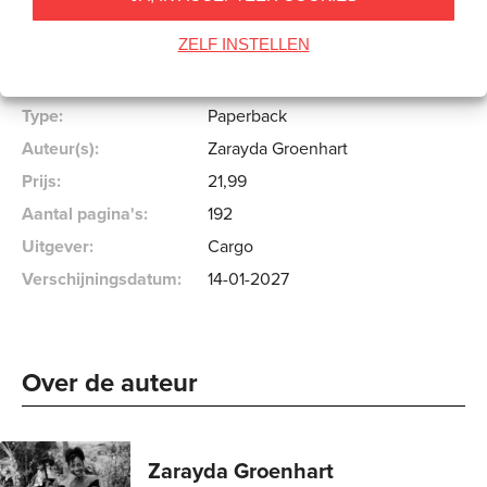
Specificaties
ZELF INSTELLEN
ISBN:
9789403138121
NUR:
850
Type:
Paperback
Auteur(s):
Zarayda Groenhart
Prijs:
21
,
99
Aantal pagina's:
192
Uitgever:
Cargo
Verschijningsdatum:
14-01-2027
Over de auteur 
Zarayda Groenhart