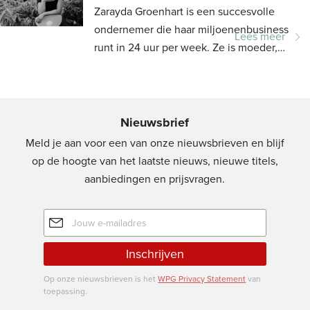
Zarayda Groenhart is een succesvolle
ondernemer die haar miljoenenbusiness
Lees meer
runt in 24 uur per week. Ze is moeder,
podcaster en stond ooit voor de camera
bij MTV en...
Nieuwsbrief
Meld je aan voor een van onze nieuwsbrieven en blijf
op de hoogte van het laatste nieuws, nieuwe titels,
aanbiedingen en prijsvragen.
E-
mailadres
Inschrijven
Op onze nieuwsbrieven is het
WPG Privacy Statement
van
toepassing.