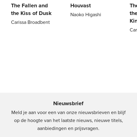
The Fallen and
Houvast
Th
the Kiss of Dusk
th
Naoko Higashi
Ki
Carissa Broadbent
Paperback
20
,
99
Car
Gebonden
29
,
99
Pa
Nieuwsbrief
Meld je aan voor een van onze nieuwsbrieven en blijf
op de hoogte van het laatste nieuws, nieuwe titels,
aanbiedingen en prijsvragen.