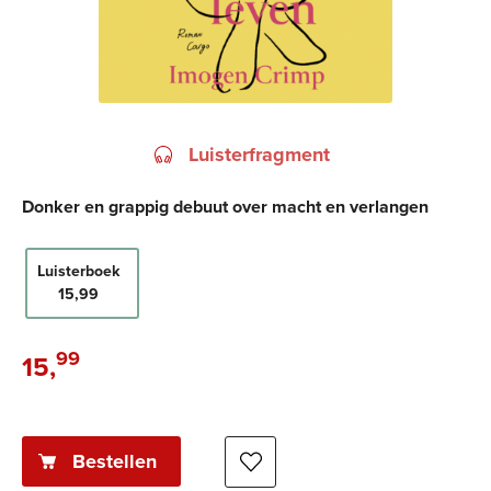
Luisterfragment
Donker en grappig debuut over macht en verlangen
Luisterboek
15
,
99
99
15
,
Luisterboek:
Bestellen