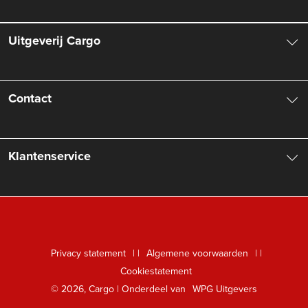
Uitgeverij Cargo
Over ons
Contact
Aanbiedingsbrochures
Contactinformatie
Klantenservice
Vacatures
Manuscripten
Nieuwsbrief
FAQ Boekenwebshop
Rechten
Digitaal lezen
Privacy statement
|
Algemene voorwaarden
|
Foreign Rights
Cookiestatement
Klantenservice
© 2026, Cargo | Onderdeel van
WPG Uitgevers