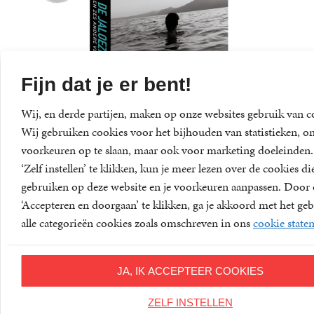
Fijn dat je er bent!
Wij, en derde partijen, maken op onze websites gebruik van c
Wij gebruiken cookies voor het bijhouden van statistieken, 
voorkeuren op te slaan, maar ook voor marketing doeleinden
‘Zelf instellen’ te klikken, kun je meer lezen over de cookies d
Nieuwe verhalen van de grootmeester van de Noorse
gebruiken op deze website en je voorkeuren aanpassen. Door
thriller
‘Accepteren en doorgaan’ te klikken, ga je akkoord met het ge
Op het kleine Griekse eiland Kalymnos in de buurt van
alle categorieën cookies zoals omschreven in ons
cookie state
Kos verdwijnt een Duitse toerist spoorloos nadat hij vroeg
in de ochtend is gaan zwemmen in zee. Getuigen
verklaren dat de man de avond voor zijn verdwijning
JA, IK ACCEPTEER COOKIES
gevochten heeft met zijn tweelingbroer. De
ZELF INSTELLEN
plaatselijke politie staat voor een raadsel; er is geen lijk,