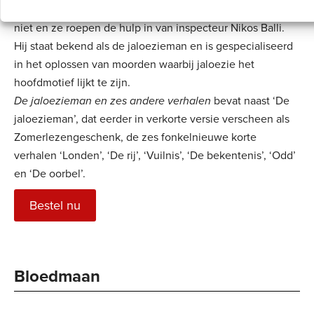
en geen spoor van geweld. Toch vertrouwen ze de zaak
niet en ze roepen de hulp in van inspecteur Nikos Balli.
Hij staat bekend als de jaloezieman en is gespecialiseerd
in het oplossen van moorden waarbij jaloezie het
hoofdmotief lijkt te zijn.
De jaloezieman en zes andere verhalen
bevat naast ‘De
jaloezieman’, dat eerder in verkorte versie verscheen als
Zomerlezengeschenk, de zes fonkelnieuwe korte
verhalen ‘Londen’, ‘De rij’, ‘Vuilnis’, ‘De bekentenis’, ‘Odd’
en ‘De oorbel’.
Bestel nu
Bloedmaan