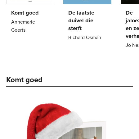
Komt goed
De laatste
De
duivel die
jalo
Annemarie
sterft
en z
Geerts
verh
Richard Osman
Paperback
20
,
99
Jo Ne
Paperback
22
,
99
Paper
Komt goed