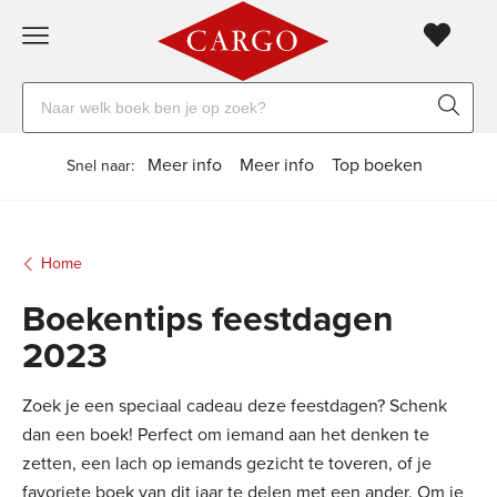
Gratis
vanaf
Zoeken
verzending
20
naar
euro
boeken,
Voor
Meer info
Meer info
Top boeken
Snel naar:
auteurs
23:59
volgende
in
en
besteld,
werkdag
huis
uitgevers
Home
Veilig
Boekentips feestdagen
betalen
2023
Gratis
retourneren
Zoek je een speciaal cadeau deze feestdagen? Schenk
dan een boek! Perfect om iemand aan het denken te
zetten, een lach op iemands gezicht te toveren, of je
favoriete boek van dit jaar te delen met een ander. Om je