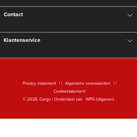
Over ons
Contact
Aanbiedingsbrochures
Contactinformatie
Klantenservice
Vacatures
Manuscripten
Nieuwsbrief
FAQ Boekenwebshop
Rechten
Digitaal lezen
Privacy statement
|
Algemene voorwaarden
|
Foreign Rights
Cookiestatement
Klantenservice
© 2026, Cargo | Onderdeel van
WPG Uitgevers