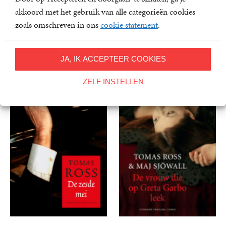
akkoord met het gebruik van alle categorieën cookies
zoals omschreven in ons
cookie statement
.
Kort
De hand van God
Tomas Ross
Tomas Ross
E-
7
,
99
E-
4
,
99
JA, IK ACCEPTEER COOKIES
book
book
ZELF INSTELLEN