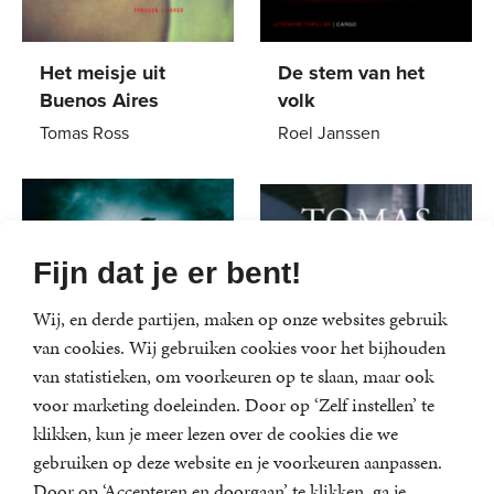
Het meisje uit
De stem van het
Buenos Aires
volk
Tomas Ross
Roel Janssen
E-
7
,
99
E-
6
,
99
book
book
Fijn dat je er bent!
Wij, en derde partijen, maken op onze websites gebruik
van cookies. Wij gebruiken cookies voor het bijhouden
van statistieken, om voorkeuren op te slaan, maar ook
voor marketing doeleinden. Door op ‘Zelf instellen’ te
klikken, kun je meer lezen over de cookies die we
gebruiken op deze website en je voorkeuren aanpassen.
Door op ‘Accepteren en doorgaan’ te klikken, ga je