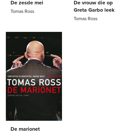
De zesde mei
De vrouw die op
Greta Garbo leek
Tomas Ross
Tomas Ross
E-
7
,
99
E-
4
,
99
book
book
De marionet