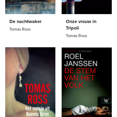
De nachtwaker
Onze vrouw in
Tripoli
Tomas Ross
Tomas Ross
E-
7
,
99
E-
7
,
99
book
book