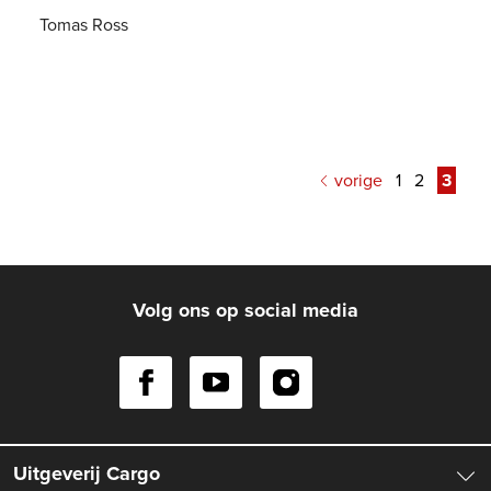
Tomas Ross
E-
7
,
99
book
vorige
1
2
3
Volg ons op social media
Uitgeverij Cargo