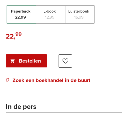
Paperback
E-book
Luisterboek
22
,
99
12
,
99
15
,
99
99
22
,
Paperback:
Bestellen
Zoek een boekhandel in de buurt
In de pers