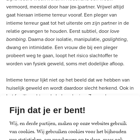
vermoord, meestal door haar (ex-)partner. Vrijwel altijd
gaat hieraan intieme terreur vooraf. Een pleger van
intieme terreur gaat tot het uiterste om zijn partner in de
relatie gevangen te houden. Eerst subtiel, door
love
bombing
. Daarna door isolatie, manipulatie,
gaslighting
,
dwang en intimidatie. Een vrouw die bij een pleger
probeert weg te gaan, loopt het risico slachtoffer te
worden van fysiek geweld, soms met dodelijke afloop.
Intieme terreur lijkt niet op het beeld dat we hebben van
huiselijk geweld en wordt daardoor slecht herkend. Ook in
het familierecht en de hulpverlening. Zo worden vrouwen
en kinderen die hiermee te maken hebben niet alleen
Fijn dat je er bent!
slachtoffer van hun partner, maar ook van een systeem dat
schadelijk gedrag niet begrenst. Femicide is alleen te
Wij, en derde partijen, maken op onze websites gebruik
bestrijden door het eerder signaleren en stoppen van
van cookies. Wij gebruiken cookies voor het bijhouden
intieme terreur.
van statistieken, om voorkeuren op te slaan, maar ook