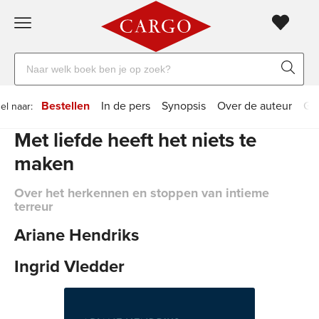
Gratis
vanaf
Zoeken
verzending
20
naar
euro
boeken,
Voor
Bestellen
In de pers
Synopsis
Over de auteur
Ger
el naar:
auteurs
23:59
volgende
in
Met liefde heeft het niets te
en
besteld,
werkdag
huis
uitgevers
maken
Veilig
Over het herkennen en stoppen van intieme
betalen
terreur
Gratis
Ariane Hendriks
retourneren
Ingrid Vledder