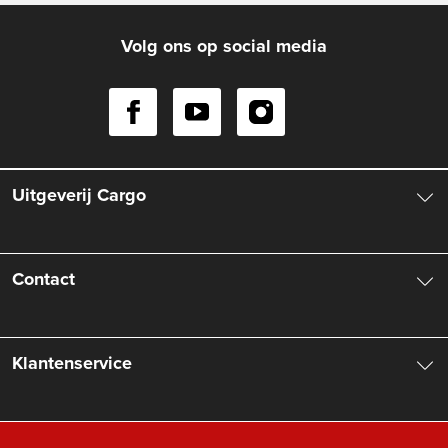
Volg ons op social media
Uitgeverij Cargo
Over ons
Contact
Aanbiedingsbrochures
Contactinformatie
Klantenservice
Vacatures
Manuscripten
Nieuwsbrief
FAQ Boekenwebshop