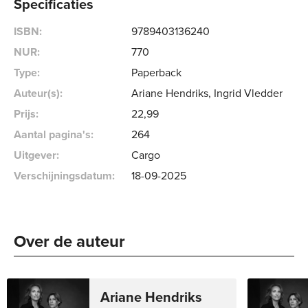
Specificaties
ISBN:
9789403136240
NUR:
770
Type:
Paperback
Auteur(s):
Ariane Hendriks, Ingrid Vledder
Prijs:
22
,
99
Aantal pagina's:
264
Uitgever:
Cargo
Verschijningsdatum:
18-09-2025
Over de auteur 
Ariane Hendriks