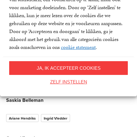
voor marketing doeleinden. Door op ‘Zelf instellen’ te
Dit boek laat zien wat intieme terreur is, maakt aan de
klikken, kun je meer lezen over de cookies die we
hand van vele voorbeelden inzichtelijk wat vrouwen
gebruiken op deze website en je voorkeuren aanpassen.
tijdens en na een relatie met een pleger meemaken en
Door op ‘Accepteren en doorgaan’ te klikken, ga je
geeft waardevol advies aan slachtoffers, hun naasten én
akkoord met het gebruik van alle categorieën cookies
professionals om intieme terreur te herkennen en aan te
zoals omschreven in ons
cookie statement
.
pakken.
‘Intieme terreur speelt zich af achter de voordeur, maar is
JA, IK ACCEPTEER COOKIES
geen privézaak. Het is een schending van
ZELF INSTELLEN
mensenrechten. Léés daarom dit boek. Want als je het
eenmaal ziet, is het onmogelijk om het níet meer te zien.’
Saskia Belleman
Ariane Hendriks
Ingrid Vledder