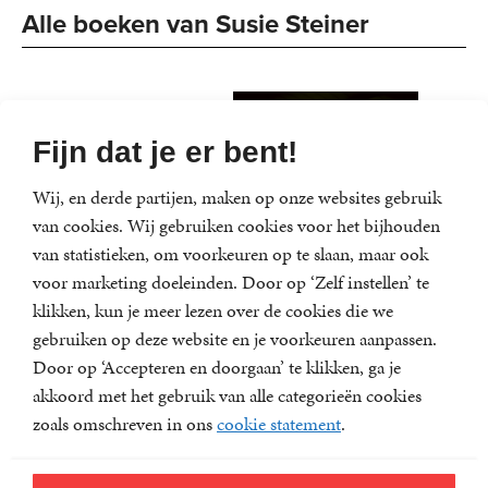
Alle boeken van Susie Steiner
Fijn dat je er bent!
Wij, en derde partijen, maken op onze websites gebruik
van cookies. Wij gebruiken cookies voor het bijhouden
van statistieken, om voorkeuren op te slaan, maar ook
voor marketing doeleinden. Door op ‘Zelf instellen’ te
klikken, kun je meer lezen over de cookies die we
gebruiken op deze website en je voorkeuren aanpassen.
Door op ‘Accepteren en doorgaan’ te klikken, ga je
akkoord met het gebruik van alle categorieën cookies
Een onbekend
Na 72 uur
zoals omschreven in ons
cookie statement
.
leven
Susie
E-
6
,
99
Susie
Steiner
Luisterboek
11
,
99
book