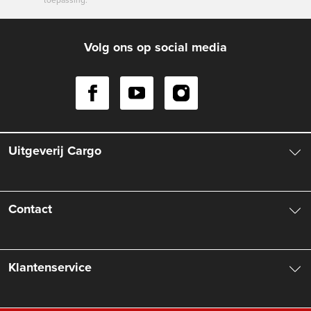
Volg ons op social media
Uitgeverij Cargo
Over ons
Contact
Aanbiedingsbrochures
Contactinformatie
Klantenservice
Vacatures
Manuscripten
Nieuwsbrief