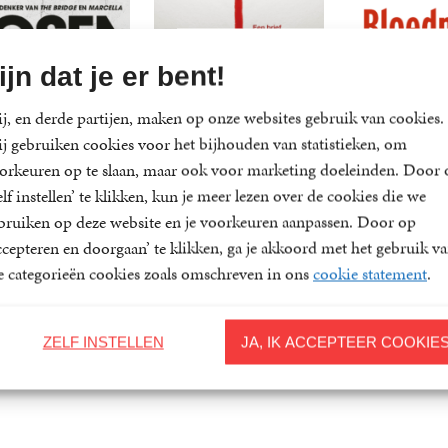
ijn dat je er bent!
j, en derde partijen, maken op onze websites gebruik van cookies.
j gebruiken cookies voor het bijhouden van statistieken, om
orkeuren op te slaan, maar ook voor marketing doeleinden. Door 
elf instellen’ te klikken, kun je meer lezen over de cookies die we
bruiken op deze website en je voorkeuren aanpassen. Door op
ccepteren en doorgaan’ te klikken, ga je akkoord met het gebruik v
le categorieën cookies zoals omschreven in ons
cookie statement
.
lfzomer
Liefs, mama
Bloedmaa
ns
Iliana
Jo
perback
15
,
00
Paperback
21
,
99
Paperback
15
ZELF INSTELLEN
JA, IK ACCEPTEER COOKIE
enfeldt
Xander
Nesbø