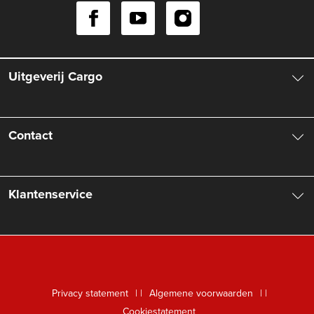
Uitgeverij Cargo
Over ons
Contact
Aanbiedingsbrochures
Contactinformatie
Klantenservice
Vacatures
Manuscripten
Nieuwsbrief
FAQ Boekenwebshop
Rechten
Digitaal lezen
Privacy statement
|
Algemene voorwaarden
|
Foreign Rights
Cookiestatement