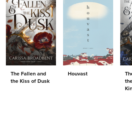
The Fallen and
Houvast
Th
the Kiss of Dusk
th
Naoko
Paperback
20
,
99
Ki
Carissa
Higashi
Gebonden
29
,
99
Car
Broadbent
Pa
Br