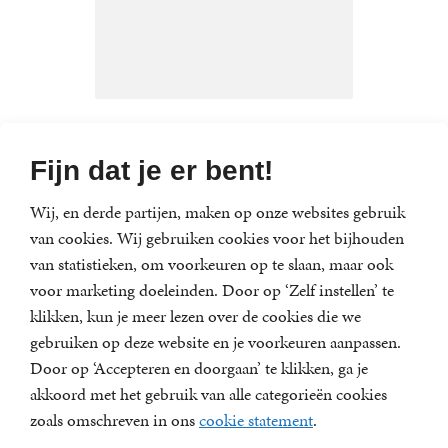
Otto Biersma
Fijn dat je er bent!
Wij, en derde partijen, maken op onze websites gebruik
van cookies. Wij gebruiken cookies voor het bijhouden
van statistieken, om voorkeuren op te slaan, maar ook
Nieuwsbrief
voor marketing doeleinden. Door op ‘Zelf instellen’ te
Meld je aan voor een van onze nieuwsbrieven en blijf
klikken, kun je meer lezen over de cookies die we
op de hoogte van het laatste nieuws, nieuwe titels,
gebruiken op deze website en je voorkeuren aanpassen.
aanbiedingen en prijsvragen.
Door op ‘Accepteren en doorgaan’ te klikken, ga je
E-
akkoord met het gebruik van alle categorieën cookies
mailadres
zoals omschreven in ons
cookie statement
.