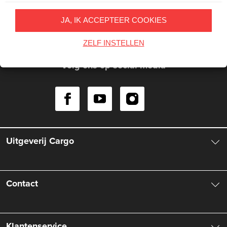
Inschrijven
JA, IK ACCEPTEER COOKIES
Op onze nieuwsbrieven is het
WPG Privacy Statement
van
toepassing.
ZELF INSTELLEN
Volg ons op social media
Uitgeverij Cargo
Over ons
Contact
Aanbiedingsbrochures
Contactinformatie
Klantenservice