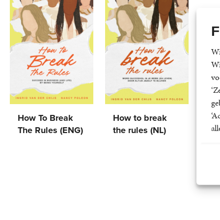
F
Wi
Wi
vo
‘Z
ge
‘A
How To Break
How to break
al
The Rules (ENG)
the rules (NL)
Ingrid
Ingrid
Paperback
22
,
99
Paperback
22
,
99
van
van
der
der
Chijs,
Chijs,
Nancy
Nancy
Poleon
Poleon