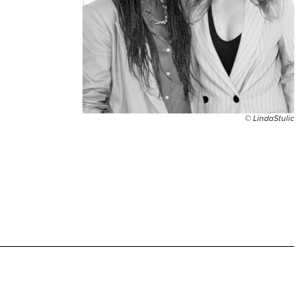
© LindaStulic