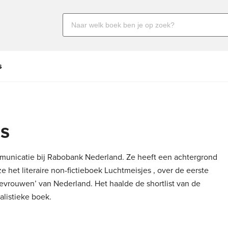
Zoeken
naar
boeken,
auteurs
s
en
uitgevers
js
ommunicatie bij Rabobank Nederland. Ze heeft een achtergrond
ze het literaire non-fictieboek
Luchtmeisjes
, over de eerste
evrouwen’ van Nederland. Het haalde de shortlist van de
alistieke boek.