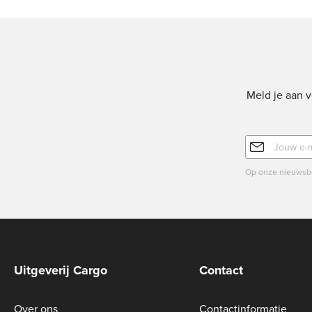
Meld je aan v
E-
mailadres
Op onze nieuwsbr
Uitgeverij Cargo
Contact
Over ons
Contactinformatie