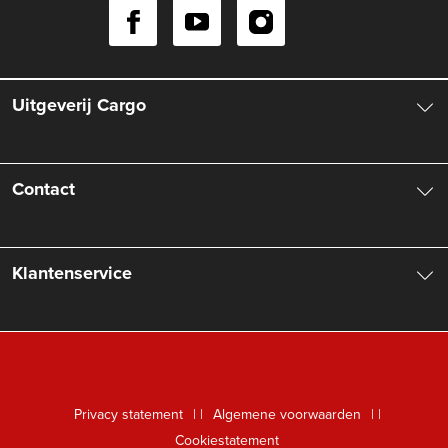
Uitgeverij Cargo
Over ons
Contact
Aanbiedingsbrochures
Contactinformatie
Klantenservice
Vacatures
Manuscripten
Nieuwsbrief
FAQ Boekenwebshop
Rechten
Digitaal lezen
Privacy statement
|
Algemene voorwaarden
|
Foreign Rights
Cookiestatement
Klantenservice