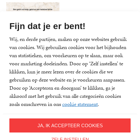
Fijn dat je er bent!
Wij, en derde partijen, maken op onze websites gebruik
van cookies. Wij gebruiken cookies voor het bijhouden
van statistieken, om voorkeuren op te slaan, maar ook
voor marketing doeleinden. Door op ‘Zelf instellen’ te
klikken, kun je meer lezen over de cookies die we
gebruiken op deze website en je voorkeuren aanpassen.
Door op ‘Accepteren en doorgaan’ te klikken, ga je
De Jelies
akkoord met het gebruik van alle categorieën cookies
Micha
Paperback
22
,
99
zoals omschreven in ons
cookie statement
.
Jacobs,
familie
Jelies
JA, IK ACCEPTEER COOKIES
ZELF INSTELLEN