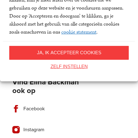
doodloopt
sterft
gebruiken op deze website en je voorkeuren aanpassen.
Elina
Elina
Paperback
24
,
99
Paperback
21
,
99
Door op ‘Accepteren en doorgaan’ te klikken, ga je
Backman
Backman
akkoord met het gebruik van alle categorieën cookies
zoals omschreven in ons
cookie statement
.
JA, IK ACCEPTEER COOKIES
ZELF INSTELLEN
Vind Elina Backman 
ook op
Facebook
Instagram