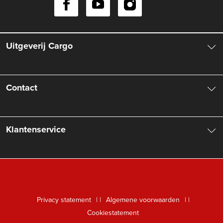
Uitgeverij Cargo
Over ons
Contact
Aanbiedingsbrochures
Contactinformatie
Klantenservice
Vacatures
Manuscripten
Nieuwsbrief
FAQ Boekenwebshop
Rechten
Digitaal lezen
Privacy statement
|
Algemene voorwaarden
|
Foreign Rights
Cookiestatement
Klantenservice