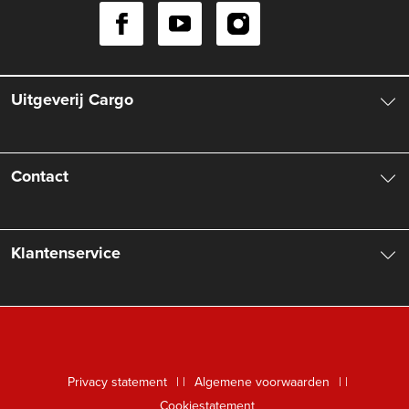
Uitgeverij Cargo
Over ons
Contact
Aanbiedingsbrochures
Contactinformatie
Klantenservice
Vacatures
Manuscripten
Nieuwsbrief
FAQ Boekenwebshop
Rechten
Digitaal lezen
Privacy statement
|
Algemene voorwaarden
|
Foreign Rights
Cookiestatement