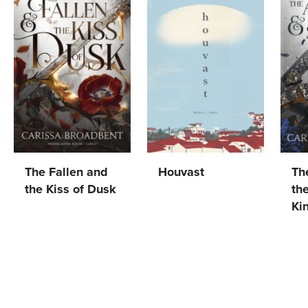
The Fallen and
Houvast
Th
the Kiss of Dusk
th
Naoko
Paperback
20
,
99
Ki
Carissa
Higashi
Gebonden
29
,
99
Car
Broadbent
Pa
Br