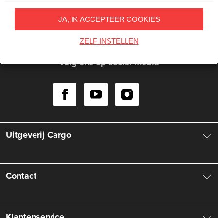
Inschrijven
JA, IK ACCEPTEER COOKIES
Op onze nieuwsbrieven is het
WPG Privacy Statement
van
toepassing.
ZELF INSTELLEN
Volg ons op social media
Uitgeverij Cargo
Over ons
Contact
Aanbiedingsbrochures
Contactinformatie
Klantenservice