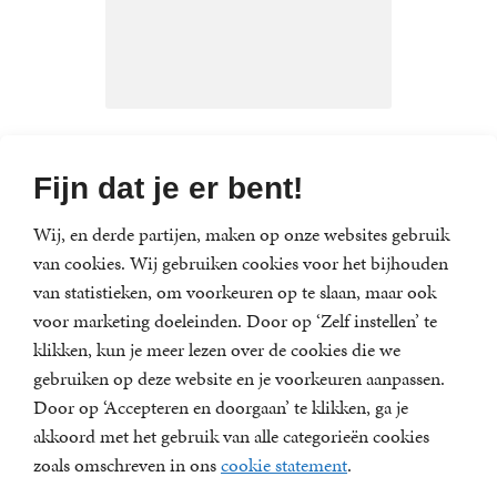
Arjaan van Nimwegen
Fijn dat je er bent!
Wij, en derde partijen, maken op onze websites gebruik
van cookies. Wij gebruiken cookies voor het bijhouden
van statistieken, om voorkeuren op te slaan, maar ook
Nieuwsbrief
voor marketing doeleinden. Door op ‘Zelf instellen’ te
Meld je aan voor een van onze nieuwsbrieven en blijf
klikken, kun je meer lezen over de cookies die we
op de hoogte van het laatste nieuws, nieuwe titels,
gebruiken op deze website en je voorkeuren aanpassen.
aanbiedingen en prijsvragen.
Door op ‘Accepteren en doorgaan’ te klikken, ga je
E-
akkoord met het gebruik van alle categorieën cookies
mailadres
zoals omschreven in ons
cookie statement
.