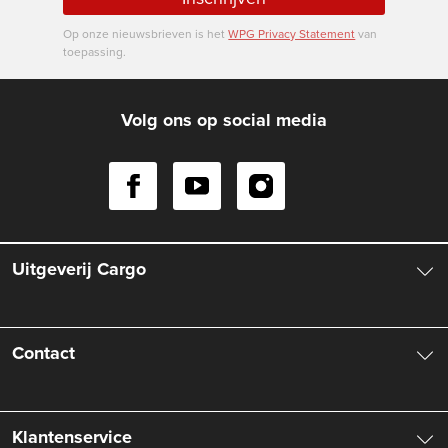
Op onze nieuwsbrieven is het
WPG Privacy Statement
van
toepassing.
Volg ons op social media
Uitgeverij Cargo
Over ons
Contact
Aanbiedingsbrochures
Contactinformatie
Klantenservice
Vacatures