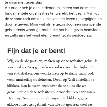
te gaan met tegenslag
Als ouder heb je een leidende rol in een van de meest
fundamentele organisaties ter wereld: het gezin. Aan jou
de schone taak om de kunst van het leven te begrijpen en
door te geven. Maar wat als je gezin door een ingrijpende
gebeurtenis wordt getroffen die het hele gezin beïnvloedt
en zelfs aan het wankelen brengt, zoals pestgedrag,
eetstoornissen, een echtscheiding, verlies van een
dierbare of de gevolgen van intergenerationeel trauma?
Fijn dat je er bent!
In
Wat ik aan mijn kinderen wil doorgeven
laat
Wij, en derde partijen, maken op onze websites gebruik
traumatherapeut én ervaringsdeskundige Stephanie
van cookies. Wij gebruiken cookies voor het bijhouden
Goossens zien wat je zelf, thuis, kunt doen; hoe je met
van statistieken, om voorkeuren op te slaan, maar ook
behulp van de vooroudercirkel in 7 stappen oude
voor marketing doeleinden. Door op ‘Zelf instellen’ te
patronen doorbreekt en de tegenslagen uit het verleden
gebruikt als stevige basis voor de toekomst, óók in de
klikken, kun je meer lezen over de cookies die we
meest uitdagende situaties. Praktisch en
gebruiken op deze website en je voorkeuren aanpassen.
wetenschappelijk onderbouwd, dit boek leert ouders en
Door op ‘Accepteren en doorgaan’ te klikken, ga je
kinderen verder te denken dan het ik en oog te krijgen
akkoord met het gebruik van alle categorieën cookies
voor anderen, de wereld en de toekomst.