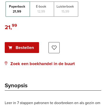
Paperback
E-book
Luisterboek
21
,
99
12
,
99
15
,
99
99
21
,
Paperback:
Bestellen
Zoek een boekhandel in de buurt
Synopsis
Leer in 7 stappen patronen te doorbreken en als gezin om