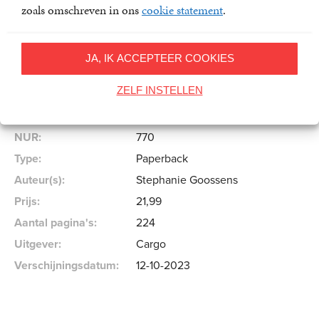
zoals omschreven in ons
cookie statement
.
Stephanie Goossens
JA, IK ACCEPTEER COOKIES
Specificaties
ZELF INSTELLEN
ISBN:
9789403128283
NUR:
770
Type:
Paperback
Auteur(s):
Stephanie Goossens
Prijs:
21
,
99
Aantal pagina's:
224
Uitgever:
Cargo
Verschijningsdatum:
12-10-2023